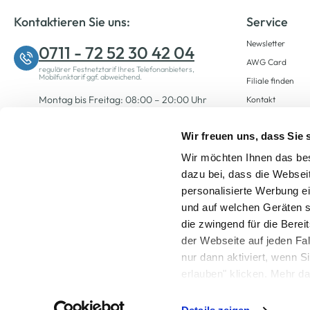
Kontaktieren Sie uns:
Service
Newsletter
0711 - 72 52 30 42 04
AWG Card
regulärer Festnetztarif Ihres Telefonanbieters,
Mobilfunktarif ggf. abweichend.
Filiale finden
Montag bis Freitag: 08:00 – 20:00 Uhr
Kontakt
Samstag: 09:00 – 12:00 Uhr
Wir freuen uns, dass Sie
Wir möchten Ihnen das bes
Zum Kontaktformular
dazu bei, dass die Websei
personalisierte Werbung e
und auf welchen Geräten s
die zwingend für die Berei
der Webseite auf jeden Fa
nur dann aktiviert, wenn 
Alle Preise inkl. ge
erlauben" klicken. Mehr da
widerrufen) erfahren Sie 