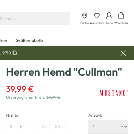
Waren
Filialen
Wunschliste
Konto
Warenkorb
ken
Größentabelle
:
9710
Herren Hemd "Cullman"
39,99 €
Ursprünglicher Preis:
69,99 €
Anzahl:
Größe:
S
M
L
XL
XXL