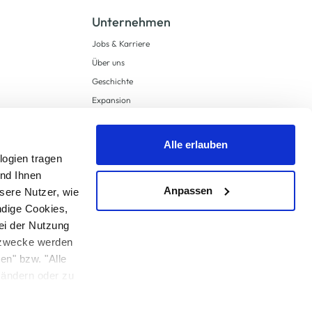
Unternehmen
Jobs & Karriere
Über uns
Geschichte
Expansion
Compliance
Lieferkettensorgfaltspflichten
Alle erlauben
Supply Chain Due Diligence
logien tragen
und Ihnen
Barrierefreiheit
Anpassen
sere Nutzer, wie
ndige Cookies,
ei der Nutzung
ngzwecke werden
en" bzw. "Alle
 anders angegeben.
u ändern oder zu