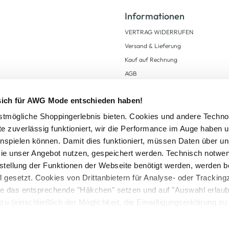
Informationen
VERTRAG WIDERRUFEN
Versand & Lieferung
Kauf auf Rechnung
AGB
Impressum
 sich für AWG Mode entschieden haben!
Zahlungsarten
Datenschutz
tmögliche Shoppingerlebnis bieten. Cookies und andere Techno
te zuverlässig funktioniert, wir die Performance im Auge haben 
AWG CARD Teilnahmebedingungen
inspielen können. Damit dies funktioniert, müssen Daten über un
ie unser Angebot nutzen, gespeichert werden. Technisch notwe
tstellung der Funktionen der Webseite benötigt werden, werden b
ll gesetzt. Cookies von Drittanbietern für Analyse- oder Tracki
Sie das entsprechende "Häkchen" setzen und auf "Auswahl erlaub
setzl. Mehrwertsteuer zzgl.
Versandkosten
und ggf. Nachnahmegebühren, wenn nicht
zu (einschließlich der Möglichkeit, die Einwilligungserklärung z
Logout
in unserem
Cookie-Hinweis
bzw. der
Datenschutzerklärung
.