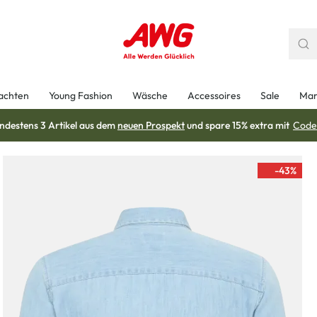
achten
Young Fashion
Wäsche
Accessoires
Sale
Mar
ndestens 3 Artikel aus dem
neuen Prospekt
und spare 15% extra mit
Code
-43
%