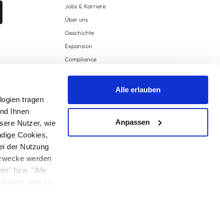
Jobs & Karriere
Über uns
Geschichte
Expansion
Compliance
Lieferkettensorgfaltspflichten
Supply Chain Due Diligence
Alle erlauben
logien tragen
Barrierefreiheit
und Ihnen
Anpassen
sere Nutzer, wie
ndige Cookies,
ei der Nutzung
ngzwecke werden
en" bzw. "Alle
 anders angegeben.
u ändern oder zu