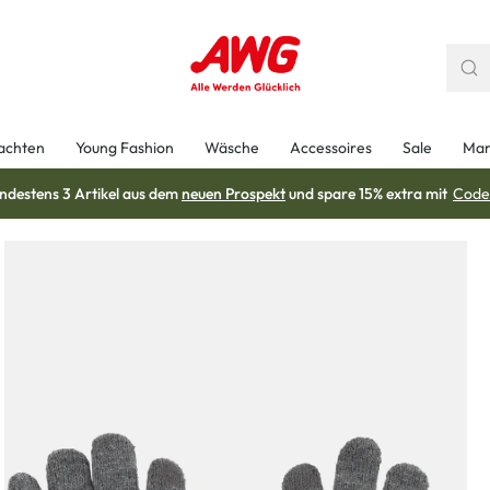
achten
Young Fashion
Wäsche
Accessoires
Sale
Mar
ndestens 3 Artikel aus dem
neuen Prospekt
und spare 15% extra mit
Code