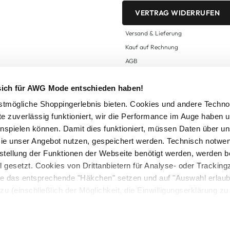
VERTRAG WIDERRUFEN
Versand & Lieferung
Kauf auf Rechnung
AGB
Impressum
 sich für AWG Mode entschieden haben!
Zahlungsarten
Datenschutz
tmögliche Shoppingerlebnis bieten. Cookies und andere Techno
te zuverlässig funktioniert, wir die Performance im Auge haben 
AWG CARD Teilnahmebedingungen
inspielen können. Damit dies funktioniert, müssen Daten über un
ie unser Angebot nutzen, gespeichert werden. Technisch notwe
tstellung der Funktionen der Webseite benötigt werden, werden b
ll gesetzt. Cookies von Drittanbietern für Analyse- oder Tracki
Sie das entsprechende "Häkchen" setzen und auf "Auswahl erlaub
setzl. Mehrwertsteuer zzgl.
Versandkosten
und ggf. Nachnahmegebühren, wenn nicht
zu (einschließlich der Möglichkeit, die Einwilligungserklärung z
Logout
in unserem
Cookie-Hinweis
bzw. der
Datenschutzerklärung
.
© 2025 AWG Allgemeine Warenvertriebs GmbH