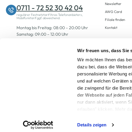
Newsletter
0711 - 72 52 30 42 04
AWG Card
regulärer Festnetztarif Ihres Telefonanbieters,
Mobilfunktarif ggf. abweichend.
Filiale finden
Montag bis Freitag: 08:00 – 20:00 Uhr
Kontakt
Samstag: 09:00 – 12:00 Uhr
Wir freuen uns, dass Sie
Zum Kontaktformular
Wir möchten Ihnen das bes
dazu bei, dass die Websei
personalisierte Werbung e
und auf welchen Geräten s
die zwingend für die Berei
der Webseite auf jeden Fa
nur dann aktiviert, wenn 
Alle Preise inkl. ge
erlauben" klicken. Mehr da
widerrufen) erfahren Sie 
Details zeigen