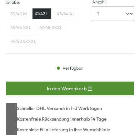
Anzahl:
Größe:
39/40 M
41/42 L
43/44 XL
45/46 XXL
47/48 XXXL
49/50XXXXL
Verfügbar
In den Warenkorb
Schneller DHL Versand: in 1–3 Werktagen
Kostenfreie Rücksendung innerhalb 14 Tage
Kostenlose Filiallieferung in Ihre Wunschfiliale