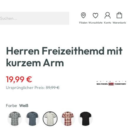
Waren
Filialen
Wunschliste
Konto
Warenkorb
Herren Freizeithemd mit
kurzem Arm
19,99 €
Ursprünglicher Preis:
39,99 €
Farbe
Weiß