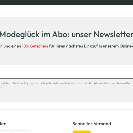
Modeglück im Abo: unser Newslette
en und einen
10% Gutschein
für Ihren nächsten Einkauf in unserem Online
den. Die Einwilligung kann ich jederzeit durch einen Klick auf den Abmeldelink im Newsletter 
en.
len
Schneller Versand