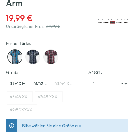
Arm
19,99 €
Ursprünglicher Preis:
39,99 €
Farbe
Türkis
Anzahl:
Größe:
39/40 M
41/42 L
43/44 XL
45/46 XXL
47/48 XXXL
49/50XXXXL
Bitte wählen Sie eine Größe aus