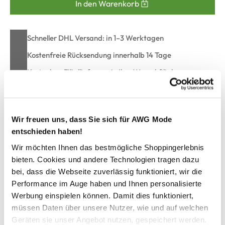
In den Warenkorb
Schneller DHL Versand: in 1–3 Werktagen
Kostenfreie Rücksendung innerhalb 14 Tage
Kostenlose Filiallieferung in Ihre Wunschfiliale
Zur Wunschliste hinzufügen
Wir freuen uns, dass Sie sich für AWG Mode
entschieden haben!
Wir möchten Ihnen das bestmögliche Shoppingerlebnis
Herren Freizeithemd
bieten. Cookies und andere Technologien tragen dazu
bei, dass die Webseite zuverlässig funktioniert, wir die
lässiges Freizeithemd von Jim Spencer
Performance im Auge haben und Ihnen personalisierte
mit klassichem Kentkragen und Nackeninnenband
Werbung einspielen können. Damit dies funktioniert,
durchgehend geknöpft
müssen Daten über unsere Nutzer, wie und auf welchen
aufgesetzte Brusttaschen, mit Klappe und Knopf
Geräten sie unser Angebot nutzen, gespeichert werden.