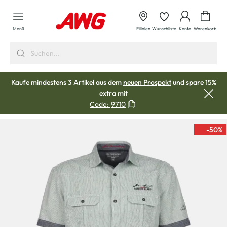
alt springen
Waren
Menü
Filialen
Wunschliste
Konto
Warenkorb
Kaufe mindestens 3 Artikel aus dem
neuen Prospekt
und spare 15%
extra mit
Code:
9710
-50
%