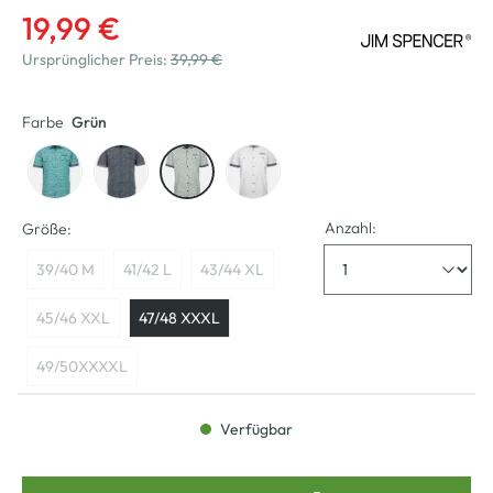
19,99 €
Ursprünglicher Preis:
39,99 €
Farbe
Grün
Anzahl:
Größe:
39/40 M
41/42 L
43/44 XL
45/46 XXL
47/48 XXXL
49/50XXXXL
Verfügbar