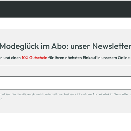
Kostenfreie Rücksendung
innerhalb 14 Tage
Modeglück im Abo: unser Newslette
en und einen
10% Gutschein
für Ihren nächsten Einkauf in unserem Online
den. Die Einwilligung kann ich jederzeit durch einen Klick auf den Abmeldelink im Newsletter 
en.