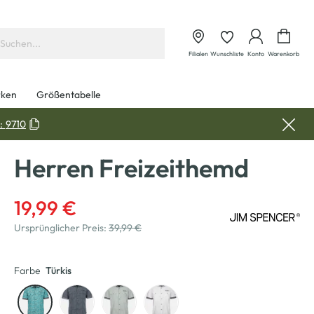
Waren
Filialen
Wunschliste
Konto
Warenkorb
ken
Größentabelle
:
9710
Herren Freizeithemd
19,99 €
Ursprünglicher Preis:
39,99 €
Farbe
Türkis