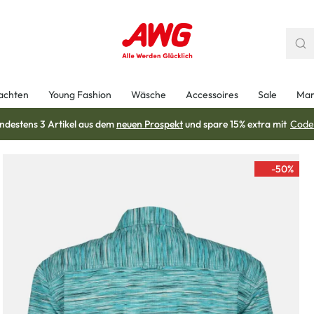
achten
Young Fashion
Wäsche
Accessoires
Sale
Mar
ndestens 3 Artikel aus dem
neuen Prospekt
und spare 15% extra mit
Code
-50
%