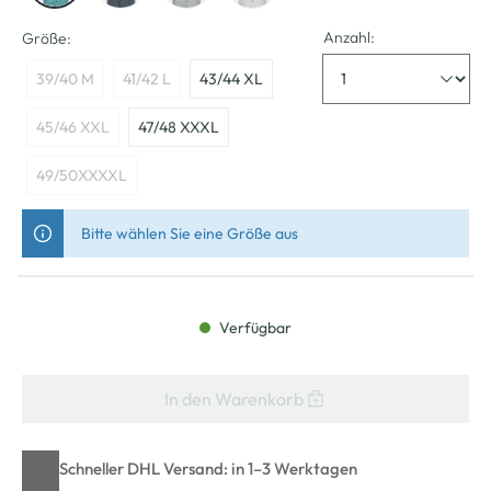
Anzahl:
Größe:
39/40 M
41/42 L
43/44 XL
45/46 XXL
47/48 XXXL
49/50XXXXL
Bitte wählen Sie eine Größe aus
Verfügbar
In den Warenkorb
Schneller DHL Versand: in 1–3 Werktagen