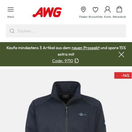
alt springen
Waren
Menü
Filialen
Wunschliste
Konto
Warenkorb
Kaufe mindestens 3 Artikel aus dem
neuen Prospekt
und spare 15%
extra mit
Code:
9710
-14
%