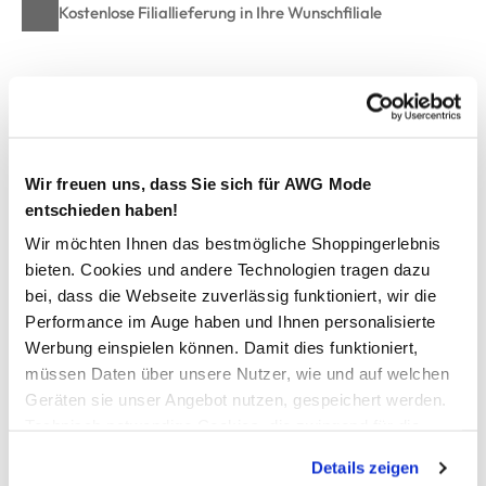
Kostenlose Filiallieferung in Ihre Wunschfiliale
Zur Wunschliste hinzufügen
Wir freuen uns, dass Sie sich für AWG Mode
Herren Fleecejacke
entschieden haben!
Wir möchten Ihnen das bestmögliche Shoppingerlebnis
hübsche Fleecejacke von Grinario Sports
bieten. Cookies und andere Technologien tragen dazu
durchgehender Reißverschluss geht in Stehkragen über
bei, dass die Webseite zuverlässig funktioniert, wir die
Paspelumrandung als Abschluss
zwei Reißverschlusstaschen
Performance im Auge haben und Ihnen personalisierte
Gummipatch auf einem Ärmel
Werbung einspielen können. Damit dies funktioniert,
kleine Schriftstickerei auf einer Brust
müssen Daten über unsere Nutzer, wie und auf welchen
melierte Weboptik allover
Geräten sie unser Angebot nutzen, gespeichert werden.
Innenseite mit wärmendem Fleecestoff
Technisch notwendige Cookies, die zwingend für die
perfekte Jacke für Freizeitaktivitäten
Bereitstellung der Funktionen der Webseite benötigt
Details zeigen
werden, werden bei der Nutzung der Webseite auf jeden