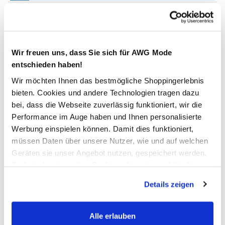
Verfügbar
In den Warenkorb
Wir freuen uns, dass Sie sich für AWG Mode
entschieden haben!
Wir möchten Ihnen das bestmögliche Shoppingerlebnis
Schneller DHL Versand: in 1–3 Werktagen
bieten. Cookies und andere Technologien tragen dazu
Kostenfreie Rücksendung innerhalb 14 Tage
bei, dass die Webseite zuverlässig funktioniert, wir die
Performance im Auge haben und Ihnen personalisierte
Kostenlose Filiallieferung in Ihre Wunschfiliale
Werbung einspielen können. Damit dies funktioniert,
müssen Daten über unsere Nutzer, wie und auf welchen
Geräten sie unser Angebot nutzen, gespeichert werden.
Zur Wunschliste hinzufügen
Technisch notwendige Cookies, die zwingend für die
Bereitstellung der Funktionen der Webseite benötigt
Details zeigen
werden, werden bei der Nutzung der Webseite auf jeden
Fall gesetzt. Cookies von Drittanbietern für Analyse- oder
Herren Fieldjacket mit vielen Taschen
Trackingzwecke werden nur dann aktiviert, wenn Sie das
Alle erlauben
entsprechende "Häkchen" setzen und auf "Auswahl