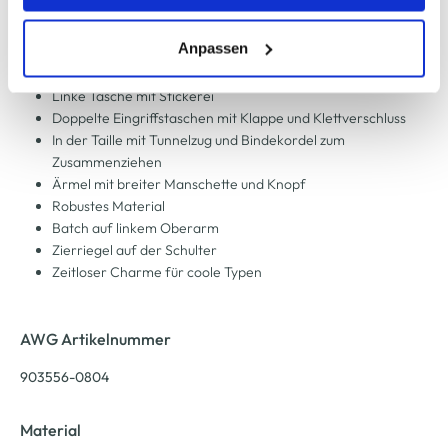
Lässige Jacke von Southern Territory
erlauben" bzw. "Alle erlauben" klicken. Mehr dazu
Mit hohem Stehkragen
(einschließlich der Möglichkeit, die Einwilligungserklärung
Anpassen
Durchgehender, verdeckter Reißverschluss
zu ändern oder zu widerrufen) erfahren Sie in unserem
Aufgesetzte Brusttaschen mit Klappe und Klettverschluss
Linke Tasche mit Stickerei
Cookie-Hinweis
bzw. der
Datenschutzerklärung
.
Doppelte Eingriffstaschen mit Klappe und Klettverschluss
In der Taille mit Tunnelzug und Bindekordel zum
Zusammenziehen
Ärmel mit breiter Manschette und Knopf
Robustes Material
Batch auf linkem Oberarm
Zierriegel auf der Schulter
Zeitloser Charme für coole Typen
AWG Artikelnummer
903556-0804
Material