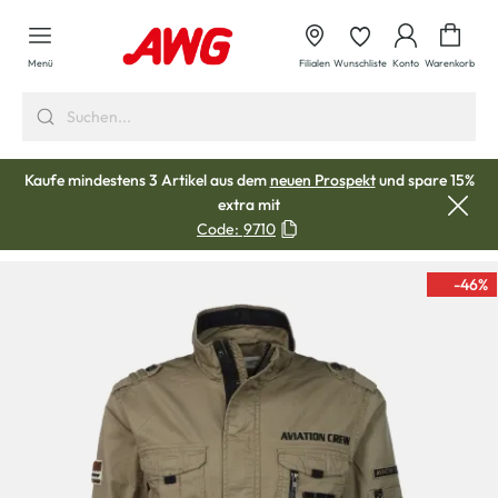
alt springen
Waren
Menü
Filialen
Wunschliste
Konto
Warenkorb
Kaufe mindestens 3 Artikel aus dem
neuen Prospekt
und spare 15%
extra mit
Code:
9710
-46
%