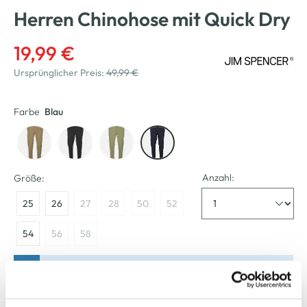
Herren Chinohose mit Quick Dry
19,99 €
Ursprünglicher Preis:
49,99 €
Farbe
Blau
Anzahl:
Größe:
25
26
27
28
50
52
54
56
58
Bitte wählen Sie eine Größe aus