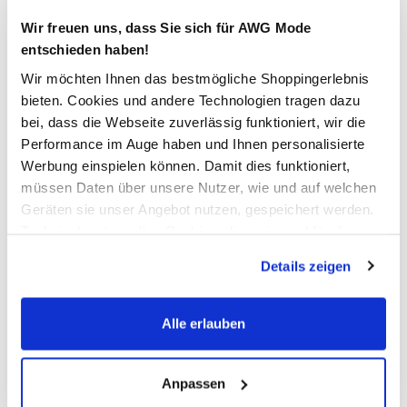
Verfügbar
Wir freuen uns, dass Sie sich für AWG Mode
entschieden haben!
In den Warenkorb
Wir möchten Ihnen das bestmögliche Shoppingerlebnis
bieten. Cookies und andere Technologien tragen dazu
bei, dass die Webseite zuverlässig funktioniert, wir die
Schneller DHL Versand: in 1–3 Werktagen
Performance im Auge haben und Ihnen personalisierte
Kostenfreie Rücksendung innerhalb 14 Tage
Werbung einspielen können. Damit dies funktioniert,
Kostenlose Filiallieferung in Ihre Wunschfiliale
müssen Daten über unsere Nutzer, wie und auf welchen
Geräten sie unser Angebot nutzen, gespeichert werden.
Technisch notwendige Cookies, die zwingend für die
Bereitstellung der Funktionen der Webseite benötigt
Zur Wunschliste hinzufügen
Details zeigen
werden, werden bei der Nutzung der Webseite auf jeden
Fall gesetzt. Cookies von Drittanbietern für Analyse- oder
Trackingzwecke werden nur dann aktiviert, wenn Sie das
Alle erlauben
Herren Chinohose mit Quick Dry
entsprechende "Häkchen" setzen und auf "Auswahl
erlauben" bzw. "Alle erlauben" klicken. Mehr dazu
(einschließlich der Möglichkeit, die Einwilligungserklärung
Anpassen
super bequeme Chinohose von Jim Spencer
mit Reißverschluss und Knopf zu schließen
zu ändern oder zu widerrufen) erfahren Sie in unserem