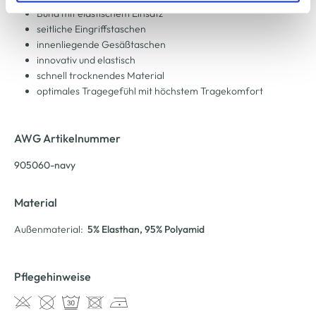
Bund mit elastischem Einsatz
Cookie-Hinweis
bzw. der
Datenschutzerklärung
.
seitliche Eingriffstaschen
innenliegende Gesäßtaschen
innovativ und elastisch
schnell trocknendes Material
optimales Tragegefühl mit höchstem Tragekomfort
AWG Artikelnummer
905060-navy
Material
Außenmaterial:
5% Elasthan
, 95% Polyamid
Pflegehinweise