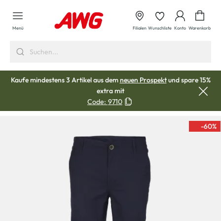
alt springen
Waren
Menü
Filialen
Wunschliste
Konto
Warenkorb
Kaufe mindestens 3 Artikel aus dem
neuen Prospekt
und spare 15%
extra mit
Code:
9710
-60
%