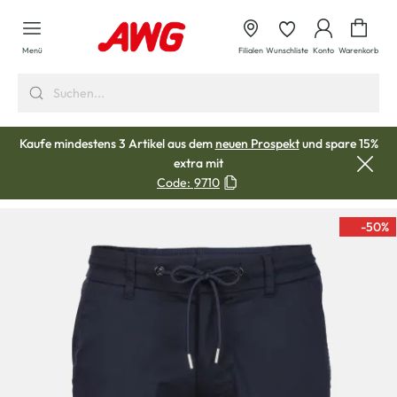
alt springen
Waren
Menü
Filialen
Wunschliste
Konto
Warenkorb
Kaufe mindestens 3 Artikel aus dem
neuen Prospekt
und spare 15%
extra mit
Code:
9710
-50
%