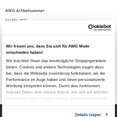
AWG Artikelnummer
864694-0122
Material
Außenmaterial:
100% Baumwolle
Wir freuen uns, dass Sie sich für AWG Mode
entschieden haben!
Wir möchten Ihnen das bestmögliche Shoppingerlebnis
Pflegehinweise
bieten. Cookies und andere Technologien tragen dazu
bei, dass die Webseite zuverlässig funktioniert, wir die
Performance im Auge haben und Ihnen personalisierte
Werbung einspielen können. Damit dies funktioniert,
Details zur Produktsicherheit anzeigen
müssen Daten über unsere Nutzer, wie und auf welchen
Geräten sie unser Angebot nutzen, gespeichert werden.
Technisch notwendige Cookies, die zwingend für die
Kostenfreie Rücksendung
Bereitstellung der Funktionen der Webseite benötigt
Details zeigen
innerhalb 14 Tage
werden, werden bei der Nutzung der Webseite auf jeden