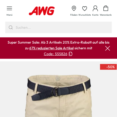
alt springen
Waren
Menü
Filialen
Wunschliste
Konto
Warenkorb
Super Summer Sale: Ab 3 Artikeln 20% Extra-Rabatt auf alle bis
zu
67% reduzierten Sale Artikel
sichern mit
Code:
SSS826
-50
%