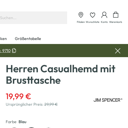
Waren
Filialen
Wunschliste
Konto
Warenkorb
ken
Größentabelle
:
9710
Herren Casualhemd mit
Brusttasche
19,99 €
Ursprünglicher Preis:
29,99 €
Farbe
Blau