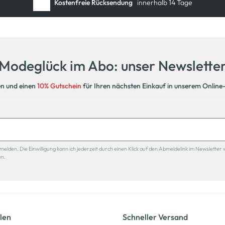
Kostenfreie Rücksendung
innerhalb 14 Tage
Modeglück im Abo: unser Newslette
en und einen
10% Gutschein
für Ihren nächsten Einkauf in unserem Online
den. Die Einwilligung kann ich jederzeit durch einen Klick auf den Abmeldelink im Newsletter 
en.
len
Schneller Versand