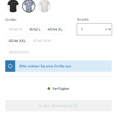
Anzahl:
Größe:
39/40 M
41/42 L
43/44 XL
45/46 XXL
47/48 XXXL
49/50XXXXL
Bitte wählen Sie eine Größe aus
Verfügbar
In den Warenkorb