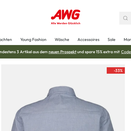
achten
Young Fashion
Wäsche
Accessoires
Sale
Mar
ndestens 3 Artikel aus dem
neuen Prospekt
und spare 15% extra mit
Code
-33
%