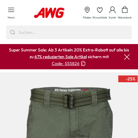
alt springen
Waren
Menü
Filialen
Wunschliste
Konto
Warenkorb
Super Summer Sale: Ab 3 Artikeln 20% Extra-Rabatt auf alle bis
zu
67% reduzierten Sale Artikel
sichern mit
Code:
SSS826
-25
%