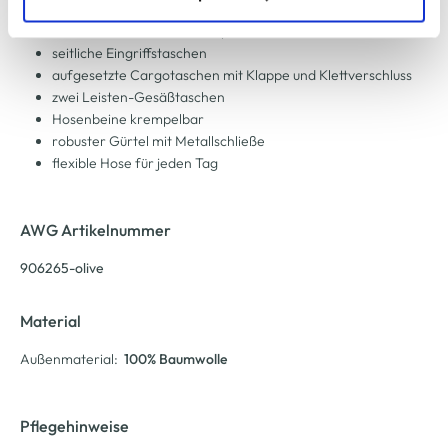
lässige Cargoshorts von Southern Territory
zu ändern oder zu widerrufen) erfahren Sie in unserem
mit Reißverschluss und Knopf zu schließen
Cookie-Hinweis
bzw. der
Datenschutzerklärung
.
seitliche Eingriffstaschen
aufgesetzte Cargotaschen mit Klappe und Klettverschluss
zwei Leisten-Gesäßtaschen
Hosenbeine krempelbar
robuster Gürtel mit Metallschließe
flexible Hose für jeden Tag
AWG Artikelnummer
906265-olive
Material
Außenmaterial:
100% Baumwolle
Pflegehinweise