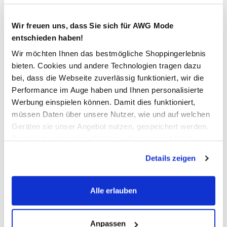
Verfügbar
Wir freuen uns, dass Sie sich für AWG Mode
entschieden haben!
In den Warenkorb
Wir möchten Ihnen das bestmögliche Shoppingerlebnis
bieten. Cookies und andere Technologien tragen dazu
bei, dass die Webseite zuverlässig funktioniert, wir die
Schneller DHL Versand: in 1–3 Werktagen
Performance im Auge haben und Ihnen personalisierte
Werbung einspielen können. Damit dies funktioniert,
Kostenfreie Rücksendung innerhalb 14 Tage
müssen Daten über unsere Nutzer, wie und auf welchen
Kostenlose Filiallieferung in Ihre Wunschfiliale
Geräten sie unser Angebot nutzen, gespeichert werden.
Technisch notwendige Cookies, die zwingend für die
Bereitstellung der Funktionen der Webseite benötigt
Details zeigen
Zur Wunschliste hinzufügen
werden, werden bei der Nutzung der Webseite auf jeden
Fall gesetzt. Cookies von Drittanbietern für Analyse- oder
Trackingzwecke werden nur dann aktiviert, wenn Sie das
Alle erlauben
entsprechende "Häkchen" setzen und auf "Auswahl
Herren Cargoshorts mit vielen Details
erlauben" bzw. "Alle erlauben" klicken. Mehr dazu
(einschließlich der Möglichkeit, die Einwilligungserklärung
Anpassen