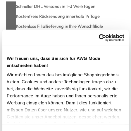
Schneller DHL Versand: in 1–3 Werktagen
Kostenfreie Rücksendung innerhalb 14 Tage
Kostenlose Filiallieferung in Ihre Wunschfiliale
Zur Wunschliste hinzufügen
Wir freuen uns, dass Sie sich für AWG Mode
entschieden haben!
Herren Cargoshorts im Used Look
Wir möchten Ihnen das bestmögliche Shoppingerlebnis
bieten. Cookies und andere Technologien tragen dazu
bei, dass die Webseite zuverlässig funktioniert, wir die
lässige Cargoshorts von Southern Territory
Performance im Auge haben und Ihnen personalisierte
mit Reißverschluss und Knopf zu schließen
Werbung einspielen können. Damit dies funktioniert,
seitliche Eingriffstaschen
aufgesetzte Cargotaschen mit Klappe und Druckknöpfen
müssen Daten über unsere Nutzer, wie und auf welchen
Gesäßtaschen ebenfalls mit Klappe und Druckknöpfen
Geräten sie unser Angebot nutzen, gespeichert werden.
Hosenbeine krempelbar und mit Knopf zu fixieren
Technisch notwendige Cookies, die zwingend für die
robuster Gürtel mit Metallschließe
Bereitstellung der Funktionen der Webseite benötigt