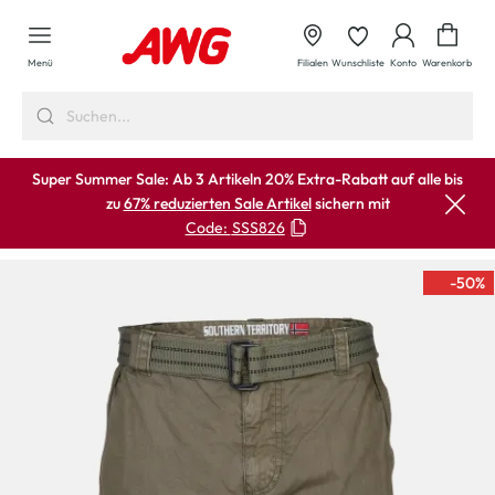
alt springen
Waren
Menü
Filialen
Wunschliste
Konto
Warenkorb
Super Summer Sale: Ab 3 Artikeln 20% Extra-Rabatt auf alle bis
zu
67% reduzierten Sale Artikel
sichern mit
Code:
SSS826
-50
%