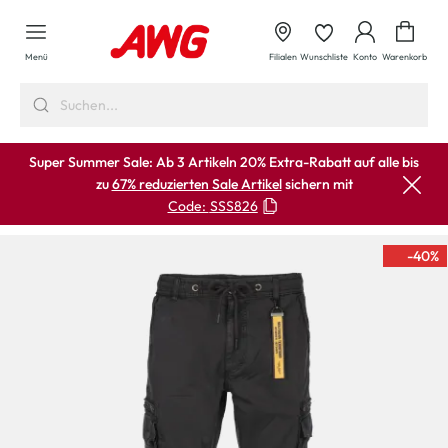
alt springen
Waren
Menü
Filialen
Wunschliste
Konto
Warenkorb
Super Summer Sale: Ab 3 Artikeln 20% Extra-Rabatt auf alle bis
zu
67% reduzierten Sale Artikel
sichern mit
Code:
SSS826
-40
%