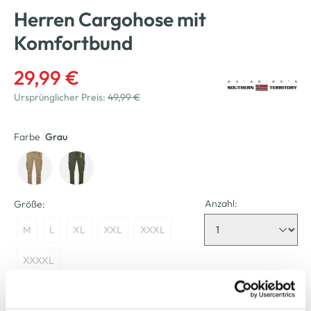
Herren Cargohose mit
Komfortbund
29,99 €
Ursprünglicher Preis:
49,99 €
Farbe
Grau
Anzahl:
Größe:
M
L
XL
XXL
XXXL
XXXXL
Bitte wählen Sie eine Größe aus