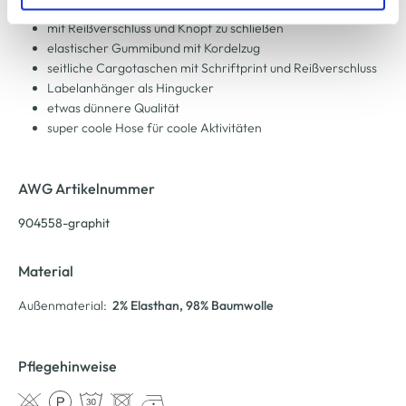
zu ändern oder zu widerrufen) erfahren Sie in unserem
trendige Cargohose von Southern Territory
Cookie-Hinweis
bzw. der
Datenschutzerklärung
.
mit Reißverschluss und Knopf zu schließen
elastischer Gummibund mit Kordelzug
seitliche Cargotaschen mit Schriftprint und Reißverschluss
Labelanhänger als Hingucker
etwas dünnere Qualität
super coole Hose für coole Aktivitäten
AWG Artikelnummer
904558-graphit
Material
Außenmaterial:
2% Elasthan
, 98% Baumwolle
Pflegehinweise