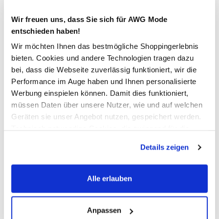
Nicht mehr für den Versand verfügbar
Wir freuen uns, dass Sie sich für AWG Mode
entschieden haben!
Wir möchten Ihnen das bestmögliche Shoppingerlebnis
In den Warenkorb
bieten. Cookies und andere Technologien tragen dazu
bei, dass die Webseite zuverlässig funktioniert, wir die
Performance im Auge haben und Ihnen personalisierte
Schneller DHL Versand: in 1–3 Werktagen
Werbung einspielen können. Damit dies funktioniert,
Kostenfreie Rücksendung innerhalb 14 Tage
müssen Daten über unsere Nutzer, wie und auf welchen
Kostenlose Filiallieferung in Ihre Wunschfiliale
Geräten sie unser Angebot nutzen, gespeichert werden.
Technisch notwendige Cookies, die zwingend für die
Bereitstellung der Funktionen der Webseite benötigt
Details zeigen
werden, werden bei der Nutzung der Webseite auf jeden
Zur Wunschliste hinzufügen
Fall gesetzt. Cookies von Drittanbietern für Analyse- oder
Trackingzwecke werden nur dann aktiviert, wenn Sie das
Alle erlauben
entsprechende "Häkchen" setzen und auf "Auswahl
Herren Cargohose mit Komfortbund
erlauben" bzw. "Alle erlauben" klicken. Mehr dazu
(einschließlich der Möglichkeit, die Einwilligungserklärung
Anpassen