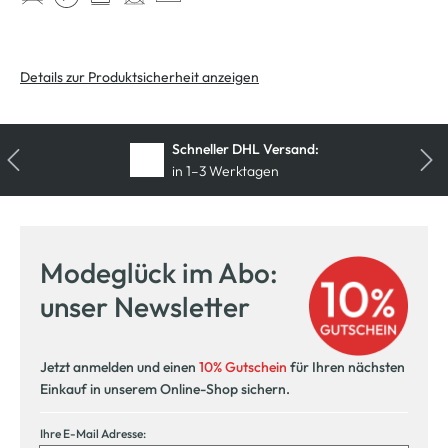
Details zur Produktsicherheit anzeigen
Schneller DHL Versand:
in 1–3 Werktagen
Kostenfreie Rücksendung
innerhalb 14 Tage
Modeglück im Abo:
Kostenlose Filiallieferung
unser Newsletter
in Ihre Wunschfiliale
Jetzt anmelden und einen
10% Gutschein
für Ihren nächsten
Einkauf in unserem Online-Shop sichern.
Ihre E-Mail Adresse: