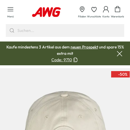
alt springen
Waren
Menü
Filialen
Wunschliste
Konto
Warenkorb
Kaufe mindestens 3 Artikel aus dem
neuen Prospekt
und spare 15%
extra mit
Code:
9710
-50
%