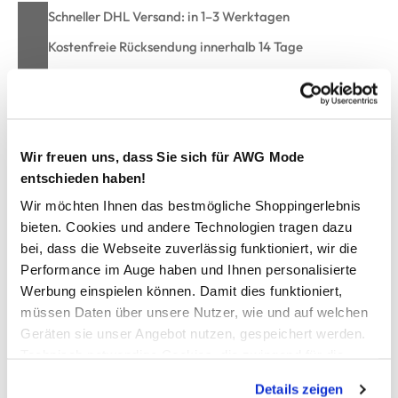
Schneller DHL Versand: in 1–3 Werktagen
Kostenfreie Rücksendung innerhalb 14 Tage
Kostenlose Filiallieferung in Ihre Wunschfiliale
Zur Wunschliste hinzufügen
Wir freuen uns, dass Sie sich für AWG Mode
entschieden haben!
Wir möchten Ihnen das bestmögliche Shoppingerlebnis
Herren Boxershorts im 3er Pack
bieten. Cookies und andere Technologien tragen dazu
bei, dass die Webseite zuverlässig funktioniert, wir die
Performance im Auge haben und Ihnen personalisierte
bequeme Boxershorts von Jim Spencer
mit breitem Gummizugbund
Werbung einspielen können. Damit dies funktioniert,
Eingriff mit Knopf
müssen Daten über unsere Nutzer, wie und auf welchen
entspannte Passform
Geräten sie unser Angebot nutzen, gespeichert werden.
angenehmes Material
Technisch notwendige Cookies, die zwingend für die
tolle Boxershorts mit Wohlfühlcharakter
Bereitstellung der Funktionen der Webseite benötigt
Details zeigen
werden, werden bei der Nutzung der Webseite auf jeden