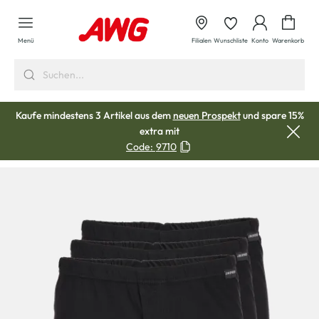
alt springen
Waren
Menü
Filialen
Wunschliste
Konto
Warenkorb
Kaufe mindestens 3 Artikel aus dem
neuen Prospekt
und spare 15%
extra mit
Code:
9710