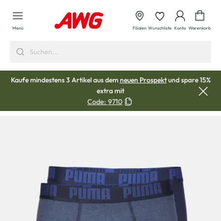
alt springen
Waren
Menü
Filialen
Wunschliste
Konto
Warenkorb
Kaufe mindestens 3 Artikel aus dem
neuen Prospekt
und spare 15%
extra mit
Code:
9710