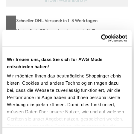
Schneller DHL Versand: in 1–3 Werktagen
Kostenfreie Rücksendung innerhalb 14 Tage
Kostenlose Filiallieferung in Ihre Wunschfiliale
Wir freuen uns, dass Sie sich für AWG Mode
Zur Wunschliste hinzufügen
entschieden haben!
Wir möchten Ihnen das bestmögliche Shoppingerlebnis
bieten. Cookies und andere Technologien tragen dazu
Herren Boxershorts EVERYDAY BASIC im 2er Pack
bei, dass die Webseite zuverlässig funktioniert, wir die
Performance im Auge haben und Ihnen personalisierte
Werbung einspielen können. Damit dies funktioniert,
bequeme Slips von PUMA
müssen Daten über unsere Nutzer, wie und auf welchen
im praktischen 2er Pack
Geräten sie unser Angebot nutzen, gespeichert werden.
breiter Gummibund mit Logoschritzug
super angenehmes Material
Technisch notwendige Cookies, die zwingend für die
anliegende Passform
Bereitstellung der Funktionen der Webseite benötigt