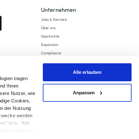
Unternehmen
Jobs & Karriere
Über uns
Geschichte
Expansion
Compliance
Lieferkettensorgfaltspflichten
Supply Chain Due Diligence
Alle erlauben
logien tragen
Barrierefreiheit
und Ihnen
Anpassen
sere Nutzer, wie
ndige Cookies,
ei der Nutzung
ngzwecke werden
en" bzw. "Alle
 anders angegeben.
u ändern oder zu