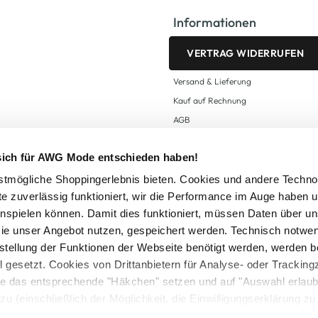
Informationen
VERTRAG WIDERRUFEN
Versand & Lieferung
Kauf auf Rechnung
AGB
Impressum
 sich für AWG Mode entschieden haben!
Zahlungsarten
Datenschutz
tmögliche Shoppingerlebnis bieten. Cookies und andere Techno
te zuverlässig funktioniert, wir die Performance im Auge haben 
AWG CARD Teilnahmebedingungen
inspielen können. Damit dies funktioniert, müssen Daten über un
ie unser Angebot nutzen, gespeichert werden. Technisch notwe
tstellung der Funktionen der Webseite benötigt werden, werden b
ll gesetzt. Cookies von Drittanbietern für Analyse- oder Tracki
Sie das entsprechende "Häkchen" setzen und auf "Auswahl erlaub
setzl. Mehrwertsteuer zzgl.
Versandkosten
und ggf. Nachnahmegebühren, wenn nicht
zu (einschließlich der Möglichkeit, die Einwilligungserklärung z
Logout
in unserem
Cookie-Hinweis
bzw. der
Datenschutzerklärung
.