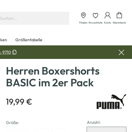
Waren
Filialen
Wunschliste
Konto
Warenkorb
ken
Größentabelle
:
9710
Herren Boxershorts
BASIC im 2er Pack
19,99 €
Anzahl:
Größe: