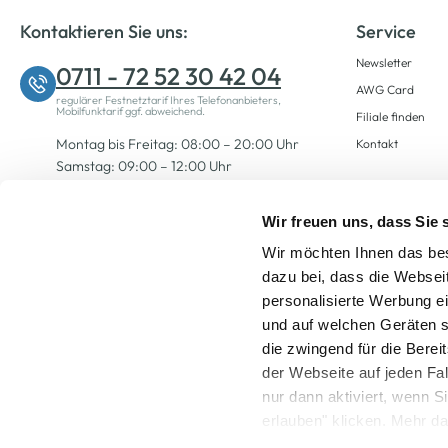
Kontaktieren Sie uns:
Service
Newsletter
0711 - 72 52 30 42 04
AWG Card
regulärer Festnetztarif Ihres Telefonanbieters,
Mobilfunktarif ggf. abweichend.
Filiale finden
Montag bis Freitag: 08:00 – 20:00 Uhr
Kontakt
Samstag: 09:00 – 12:00 Uhr
Wir freuen uns, dass Sie
Zum Kontaktformular
Wir möchten Ihnen das bes
dazu bei, dass die Websei
personalisierte Werbung e
und auf welchen Geräten s
die zwingend für die Berei
der Webseite auf jeden Fa
nur dann aktiviert, wenn 
Alle Preise inkl. ge
erlauben" klicken. Mehr da
widerrufen) erfahren Sie 