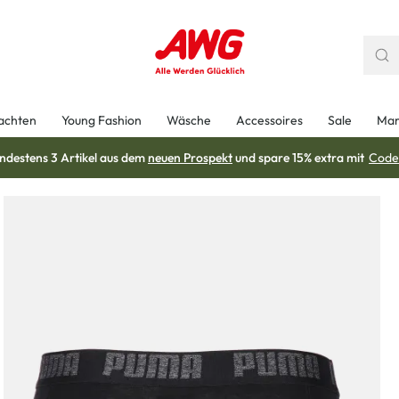
achten
Young Fashion
Wäsche
Accessoires
Sale
Mar
ndestens 3 Artikel aus dem
neuen Prospekt
und spare 15% extra mit
Code