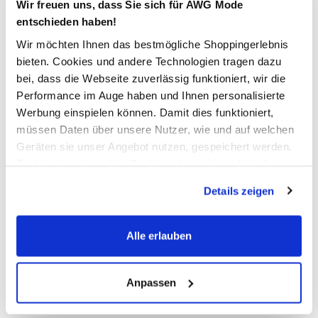
Wir freuen uns, dass Sie sich für AWG Mode
entschieden haben!
In den Warenkorb
Wir möchten Ihnen das bestmögliche Shoppingerlebnis
bieten. Cookies und andere Technologien tragen dazu
Schneller DHL Versand: in 1–3 Werktagen
bei, dass die Webseite zuverlässig funktioniert, wir die
Performance im Auge haben und Ihnen personalisierte
Kostenfreie Rücksendung innerhalb 14 Tage
Werbung einspielen können. Damit dies funktioniert,
Kostenlose Filiallieferung in Ihre Wunschfiliale
müssen Daten über unsere Nutzer, wie und auf welchen
Geräten sie unser Angebot nutzen, gespeichert werden.
Technisch notwendige Cookies, die zwingend für die
Zur Wunschliste hinzufügen
Bereitstellung der Funktionen der Webseite benötigt
Details zeigen
werden, werden bei der Nutzung der Webseite auf jeden
Fall gesetzt. Cookies von Drittanbietern für Analyse- oder
Trackingzwecke werden nur dann aktiviert, wenn Sie das
Alle erlauben
Herren Boxershort ACTIVE FLEX COTTON TRUNK im 3er
entsprechende "Häkchen" setzen und auf "Auswahl
Pack
erlauben" bzw. "Alle erlauben" klicken. Mehr dazu
(einschließlich der Möglichkeit, die Einwilligungserklärung
Anpassen
bequeme Sport Trunk von adidas
zu ändern oder zu widerrufen) erfahren Sie in unserem
mit breitem Gummizubund
Cookie-Hinweis
bzw. der
Datenschutzerklärung
.