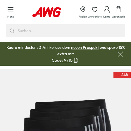
alt springen
Waren
Menü
Filialen
Wunschliste
Konto
Warenkorb
Kaufe mindestens 3 Artikel aus dem
neuen Prospekt
und spare 15%
extra mit
Code:
9710
-14
%