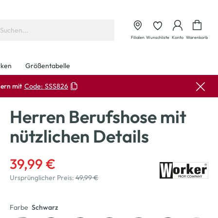
Waren
Filialen
Wunschliste
Konto
Warenkorb
ken
Größentabelle
ern mit
Code:
SSS826
Herren Berufshose mit
nützlichen Details
39,99 €
Ursprünglicher Preis:
49,99 €
Farbe
Schwarz