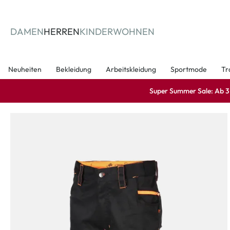
springen
Zur Hauptnavigation springen
DAMEN
HERREN
KINDER
WOHNEN
Neuheiten
Bekleidung
Arbeitskleidung
Sportmode
Tr
Super Summer Sale: Ab 3 A