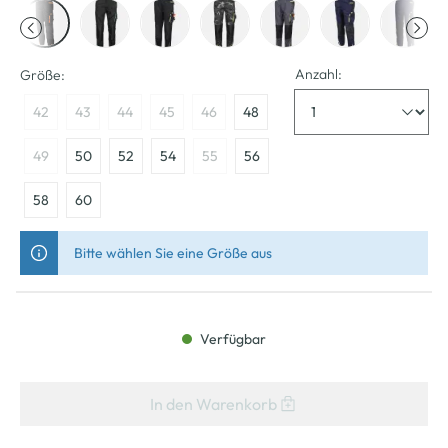
Anzahl:
Größe:
42
43
44
45
46
48
49
50
52
54
55
56
58
60
Bitte wählen Sie eine Größe aus
Verfügbar
In den Warenkorb