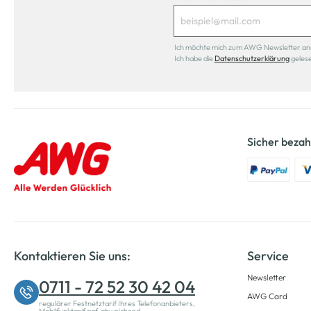
Ich möchte mich zum AWG Newsletter anmel
Ich habe die
Datenschutzerklärung
geles
Sicher bezah
Kontaktieren Sie uns:
Service
Newsletter
0711 - 72 52 30 42 04
AWG Card
regulärer Festnetztarif Ihres Telefonanbieters,