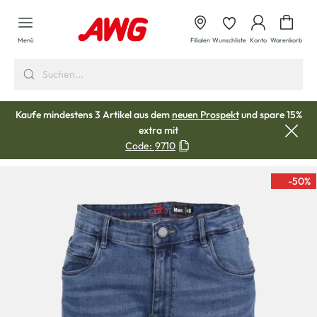
alt springen
Waren
Menü
Filialen
Wunschliste
Konto
Warenkorb
Kaufe mindestens 3 Artikel aus dem
neuen Prospekt
und spare 15%
extra mit
Code:
9710
-50
%