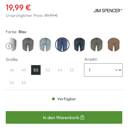
19,99 €
Ursprünglicher Preis:
39,99 €
Farbe
Blau
Anzahl:
Größe:
48
49
50
52
54
55
56
58
Verfügbar
In den Warenkorb