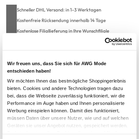
Schneller DHL Versand: in 1–3 Werktagen
Kostenfreie Rücksendung innerhalb 14 Tage
Kostenlose Filiallieferung in Ihre Wunschfiliale
Zur Wunschliste hinzufügen
Wir freuen uns, dass Sie sich für AWG Mode
entschieden haben!
Wir möchten Ihnen das bestmögliche Shoppingerlebnis
Herren Bermuda Shorts
bieten. Cookies und andere Technologien tragen dazu
bei, dass die Webseite zuverlässig funktioniert, wir die
schöne Bermuda von Jim Spencer
Performance im Auge haben und Ihnen personalisierte
mit Reißverschluss und Knopf zu schließen
Werbung einspielen können. Damit dies funktioniert,
zwei seitliche Eingriffstaschen, rechts mit Coin-Pocket
müssen Daten über unsere Nutzer, wie und auf welchen
zwei aufgesetzte Gesäßtaschen
Geräten sie unser Angebot nutzen, gespeichert werden.
variabler Hosenaufschlag
in super Flex Qualität
Technisch notwendige Cookies, die zwingend für die