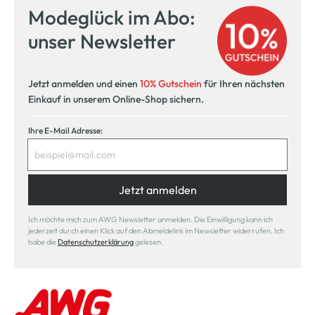
Modeglück im Abo:
unser Newsletter
Jetzt anmelden und einen
10% Gutschein
für Ihren nächsten
Einkauf in unserem Online-Shop sichern.
Ihre E-Mail Adresse:
Jetzt anmelden
Ich möchte mich zum AWG Newsletter anmelden. Die Einwilligung kann ich
jederzeit durch einen Klick auf den Abmeldelink im Newsletter widerrufen. Ich
habe die
Datenschutzerklärung
gelesen.