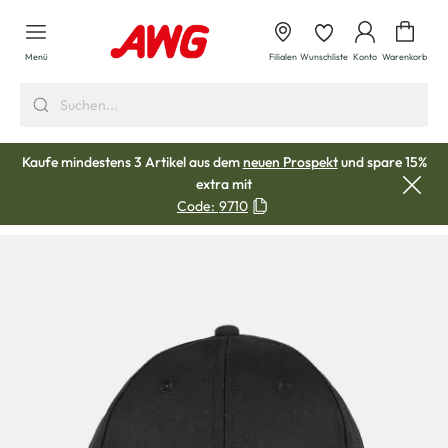
alt springen
Waren
Menü
Filialen
Wunschliste
Konto
Warenkorb
Kaufe mindestens 3 Artikel aus dem
neuen Prospekt
und spare 15%
extra mit
Code:
9710