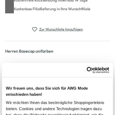
Kostenfreie Rücksendung innerhalb 14 Tage
Kostenlose Filiallieferung in Ihre Wunschfiliale
Zur Wunschliste hinzufügen
Herren Basecap unifarben
hübsche Basecap von Jim Spencer
verstärktes Schild mit Ziernähten
umstickte Löcher zur Luftzufuhr
hinten verstellbar mit Lasche
ein tolles Accessoire das gute Laune macht
Wir freuen uns, dass Sie sich für AWG Mode
entschieden haben!
Wir möchten Ihnen das bestmögliche Shoppingerlebnis
AWG Artikelnummer
bieten. Cookies und andere Technologien tragen dazu
923299-schwarz
bei, dass die Webseite zuverlässig funktioniert, wir die