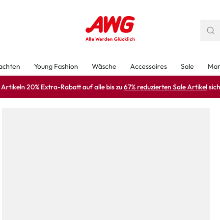
achten
Young Fashion
Wäsche
Accessoires
Sale
Mar
rtikeln 20% Extra-Rabatt auf alle bis zu
67% reduzierten Sale Artikel
sich