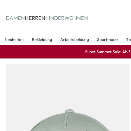
springen
Zur Hauptnavigation springen
DAMEN
HERREN
KINDER
WOHNEN
Neuheiten
Bekleidung
Arbeitskleidung
Sportmode
Tr
Super Summer Sale: Ab 3 A