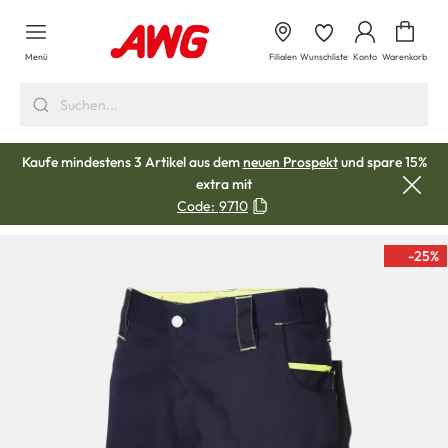
alt springen
Waren
Menü
Filialen
Wunschliste
Konto
Warenkorb
Kaufe mindestens 3 Artikel aus dem
neuen Prospekt
und spare 15%
extra mit
Code:
9710
-25
%