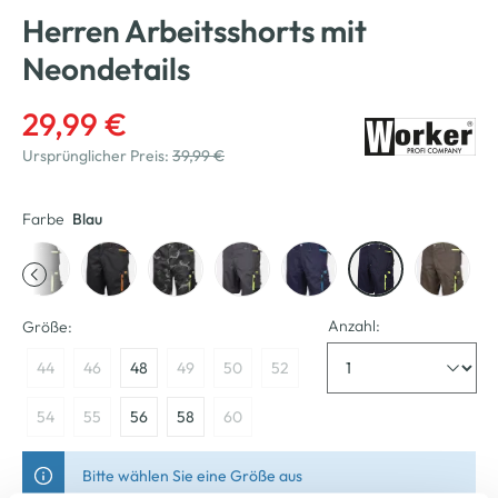
Herren Arbeitsshorts mit
Neondetails
29,99 €
Ursprünglicher Preis:
39,99 €
Farbe
Blau
Anzahl:
Größe:
44
46
48
49
50
52
54
55
56
58
60
Bitte wählen Sie eine Größe aus