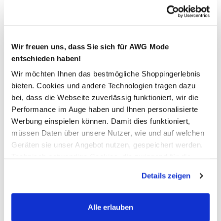
Verfügbar
Wir freuen uns, dass Sie sich für AWG Mode
In den Warenkorb
entschieden haben!
Wir möchten Ihnen das bestmögliche Shoppingerlebnis
Schneller DHL Versand: in 1–3 Werktagen
bieten. Cookies und andere Technologien tragen dazu
bei, dass die Webseite zuverlässig funktioniert, wir die
Kostenfreie Rücksendung innerhalb 14 Tage
Performance im Auge haben und Ihnen personalisierte
Kostenlose Filiallieferung in Ihre Wunschfiliale
Werbung einspielen können. Damit dies funktioniert,
müssen Daten über unsere Nutzer, wie und auf welchen
Geräten sie unser Angebot nutzen, gespeichert werden.
Technisch notwendige Cookies, die zwingend für die
Zur Wunschliste hinzufügen
Bereitstellung der Funktionen der Webseite benötigt
Details zeigen
werden, werden bei der Nutzung der Webseite auf jeden
Fall gesetzt. Cookies von Drittanbietern für Analyse- oder
Herren Arbeitsshorts mit Neondetails
Trackingzwecke werden nur dann aktiviert, wenn Sie das
Alle erlauben
entsprechende "Häkchen" setzen und auf "Auswahl