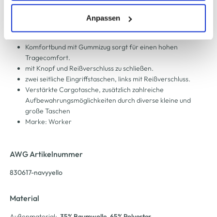
funktionale Arbeitsshort aus robustem, strapazierfähigem
erlauben" bzw. "Alle erlauben" klicken. Mehr dazu
Material von Worker
(einschließlich der Möglichkeit, die Einwilligungserklärung
Anpassen
mit kontrastfarbigen Neon Details und Nähten
zu ändern oder zu widerrufen) erfahren Sie in unserem
CORDURA® Einsätze an den Knien und Taschen.
Cookie-Hinweis
bzw. der
Datenschutzerklärung
.
Komfortbund mit Gummizug sorgt für einen hohen
Tragecomfort.
mit Knopf und Reißverschluss zu schließen.
zwei seitliche Eingriffstaschen, links mit Reißverschluss.
Verstärkte Cargotasche, zusätzlich zahlreiche
Aufbewahrungsmöglichkeiten durch diverse kleine und
große Taschen
Marke: Worker
AWG Artikelnummer
830617-navyyello
Material
Außenmaterial:
35% Baumwolle
, 65% Polyester