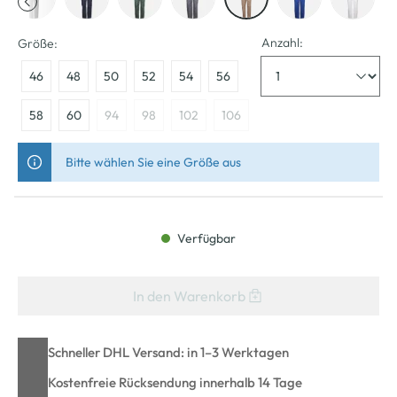
Anzahl:
Größe:
46
48
50
52
54
56
58
60
94
98
102
106
Bitte wählen Sie eine Größe aus
Verfügbar
In den Warenkorb
Schneller DHL Versand: in 1–3 Werktagen
Kostenfreie Rücksendung innerhalb 14 Tage