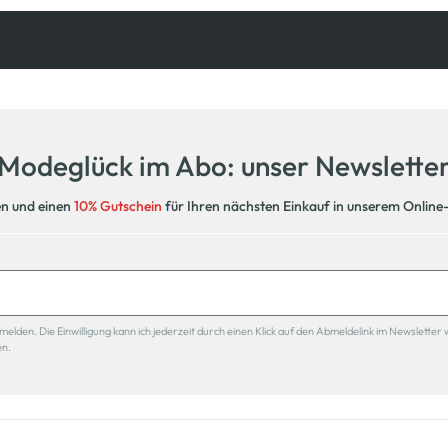
Kostenfreie Rücksendung
innerhalb 14 Tage
Modeglück im Abo: unser Newslette
en und einen
10% Gutschein
für Ihren nächsten Einkauf in unserem Online
den. Die Einwilligung kann ich jederzeit durch einen Klick auf den Abmeldelink im Newsletter 
en.