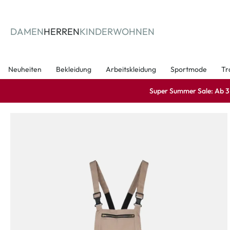
springen
Zur Hauptnavigation springen
DAMEN
HERREN
KINDER
WOHNEN
Neuheiten
Bekleidung
Arbeitskleidung
Sportmode
Tr
Super Summer Sale: Ab 3 A