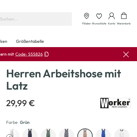
Waren
Filialen
Wunschliste
Konto
Warenkorb
ken
Größentabelle
ern mit
Code:
SSS826
Herren Arbeitshose mit
Latz
29,99 €
Farbe
Grün