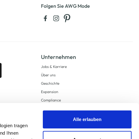
Folgen Sie AWG Mode
Unternehmen
Jobs & Karriere
Über uns
Geschichte
Expansion
Compliance
Lieferkettensorgfaltspflichten
Supply Chain Due Diligence
Alle erlauben
Barrierefreiheit
logien tragen
und Ihnen