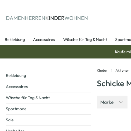
springen
Zur Hauptnavigation springen
DAMEN
HERREN
KINDER
WOHNEN
Bekleidung
Accessoires
Wäsche für Tag & Nacht
Sportm
Kaufe mi
Kinder
Aktionen
Bekleidung
Schicke 
Accessoires
Wäsche für Tag & Nacht
Marke
Sportmode
Sale
-17
%