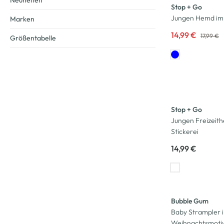
Neuheiten
Stop + Go
Jungen Hemd im 
Marken
14,99 €
17,99 €
Größentabelle
Stop + Go
Jungen Freizeith
Stickerei
14,99 €
-53
%
Bubble Gum
Baby Strampler 
Weihnachtsmoti