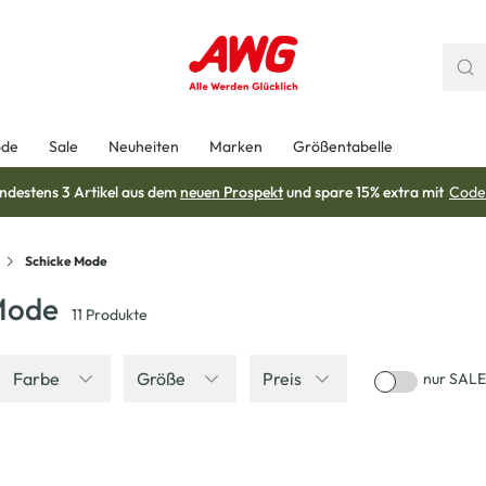
ode
Sale
Neuheiten
Marken
Größentabelle
ndestens 3 Artikel aus dem
neuen Prospekt
und spare 15% extra mit
Code
Schicke Mode
Mode
11
Produkte
Farbe
Größe
Preis
nur SALE
-43
%
-44
%