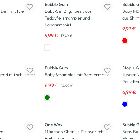
Bubble Gum
Bubble 
Denim Style
Baby-Set 2tlg., best. aus
Baby Mä
Teddyfellstrampler und
aus Shir
Langarmshirt
9,99 €
9,99 €
17,49 €
-53
%
-44
%
Bubble Gum
Stop + 
emd mit schlichter
Baby Strampler mit Rentiermotiv
Jungen 
Paillett
6,99 €
14,99 €
6,99 €
-17
%
-50
%
One Way
Bubble 
im
Mädchen Chenille Pullover mit
Baby Bod
v
Paillettenmotiv
Motiv