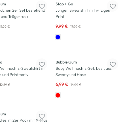
Gum
Stop + Go
dchen 2er Set bestehend
Jungen Sweatshirt mit witzigem
t und Trägerrock
Print
9,99 €
17,99 €
17,99 €
-53
%
Go
Bubble Gum
Weihnachts-Sweatshirt mit
Baby Weihnachts-Set, best. aus
en und Printmotiv
Sweaty und Hose
6,99 €
12,59 €
14,99 €
Gum
ies im 2er Pack mit X-Mas