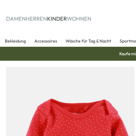
springen
Zur Hauptnavigation springen
DAMEN
HERREN
KINDER
WOHNEN
Bekleidung
Accessoires
Wäsche für Tag & Nacht
Sportm
Kaufe mi