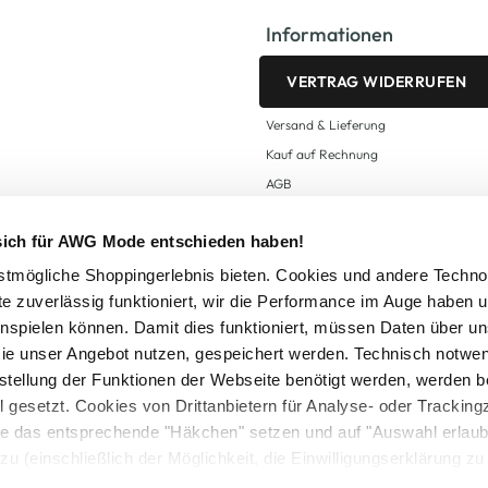
Informationen
VERTRAG WIDERRUFEN
Versand & Lieferung
Kauf auf Rechnung
AGB
Impressum
 sich für AWG Mode entschieden haben!
Zahlungsarten
Datenschutz
tmögliche Shoppingerlebnis bieten. Cookies und andere Techno
te zuverlässig funktioniert, wir die Performance im Auge haben 
AWG CARD Teilnahmebedingungen
inspielen können. Damit dies funktioniert, müssen Daten über un
ie unser Angebot nutzen, gespeichert werden. Technisch notwe
tstellung der Funktionen der Webseite benötigt werden, werden b
ll gesetzt. Cookies von Drittanbietern für Analyse- oder Tracki
Sie das entsprechende "Häkchen" setzen und auf "Auswahl erlaub
setzl. Mehrwertsteuer zzgl.
Versandkosten
und ggf. Nachnahmegebühren, wenn nicht
zu (einschließlich der Möglichkeit, die Einwilligungserklärung z
Logout
in unserem
Cookie-Hinweis
bzw. der
Datenschutzerklärung
.