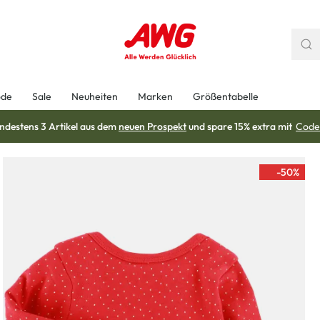
ode
Sale
Neuheiten
Marken
Größentabelle
ndestens 3 Artikel aus dem
neuen Prospekt
und spare 15% extra mit
Code
-50
%