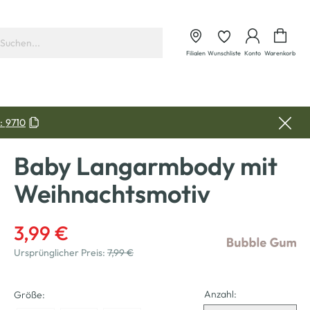
Waren
Filialen
Wunschliste
Konto
Warenkorb
:
9710
Baby Langarmbody mit
Weihnachtsmotiv
3,99 €
Ursprünglicher Preis:
7,99 €
Anzahl:
Größe: