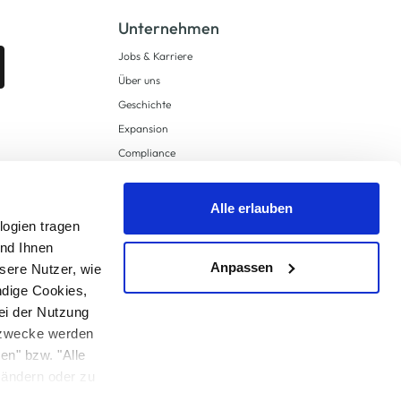
Unternehmen
Jobs & Karriere
Über uns
Geschichte
Expansion
Compliance
Lieferkettensorgfaltspflichten
Supply Chain Due Diligence
Alle erlauben
logien tragen
Barrierefreiheit
und Ihnen
Anpassen
sere Nutzer, wie
ndige Cookies,
ei der Nutzung
ngzwecke werden
en" bzw. "Alle
 anders angegeben.
u ändern oder zu