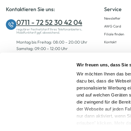
Kontaktieren Sie uns:
Service
Newsletter
0711 - 72 52 30 42 04
AWG Card
regulärer Festnetztarif Ihres Telefonanbieters,
Mobilfunktarif ggf. abweichend.
Filiale finden
Montag bis Freitag: 08:00 – 20:00 Uhr
Kontakt
Samstag: 09:00 – 12:00 Uhr
Wir freuen uns, dass Sie
Zum Kontaktformular
Wir möchten Ihnen das bes
dazu bei, dass die Websei
personalisierte Werbung e
und auf welchen Geräten s
die zwingend für die Berei
der Webseite auf jeden Fa
nur dann aktiviert, wenn 
Alle Preise inkl. ge
erlauben" klicken. Mehr da
widerrufen) erfahren Sie 