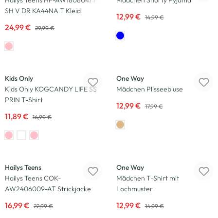
Hailys Teens HF-AW1808047T
Mädchen Shorty Pyjama
SH V DR KA44NA T Kleid
12,99 €
14,99 €
24,99 €
29,99 €
-30
%
-28
%
Kids Only
One Way
Kids Only KOGCANDY LIFE SS
Mädchen Plisseebluse
PRIN T-Shirt
12,99 €
17,99 €
11,89 €
16,99 €
-26
%
-13
%
Hailys Teens
One Way
Hailys Teens COK-
Mädchen T-Shirt mit
AW2406009-AT Strickjacke
Lochmuster
16,99 €
12,99 €
22,99 €
14,99 €