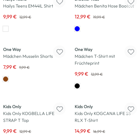
Hailys Teens EM44IL Shirt
Mädchen Benita Hose Bootcut
9,99 €
12,99 €
12,99 €
19,99 €
-20
%
-23
%
One Way
One Way
Mädchen Musselin Shorts
Mädchen T-Shirt mit
Früchteprint
7,99 €
9,99 €
9,99 €
12,99 €
-23
%
-12
%
Kids Only
Kids Only
Kids Only KOGBELLA LIFE
Kids Only KOGCANA LIFE SS
STRAP T Top
RLX T-Shirt
9,99 €
14,99 €
12,99 €
16,99 €