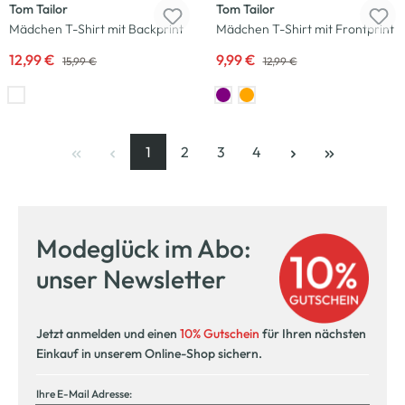
Tom Tailor
Tom Tailor
Mädchen T-Shirt mit Backprint
Mädchen T-Shirt mit Frontprint
12,99 €
9,99 €
15,99 €
12,99 €
1
2
3
4
Seite
, aktuelle Seite
Seite
Seite
Seite
Modeglück im Abo:
unser Newsletter
Jetzt anmelden und einen
10% Gutschein
für Ihren nächsten
Einkauf in unserem Online-Shop sichern.
Ihre E-Mail Adresse: