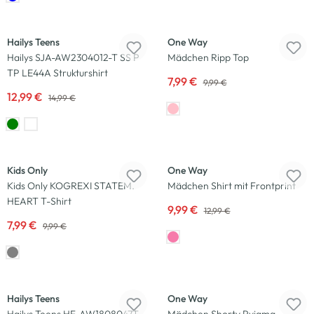
-13
%
-20
%
Hailys Teens
One Way
Hailys SJA-AW2304012-T SS P
Mädchen Ripp Top
TP LE44A Strukturshirt
7,99 €
9,99 €
12,99 €
14,99 €
-20
%
-23
%
Kids Only
One Way
Kids Only KOGREXI STATEM.
Mädchen Shirt mit Frontprint
HEART T-Shirt
9,99 €
12,99 €
7,99 €
9,99 €
-17
%
-13
%
Hailys Teens
One Way