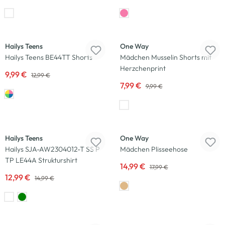
-23
%
-20
%
Hailys Teens
One Way
Hailys Teens BE44TT Shorts
Mädchen Musselin Shorts mit
Herzchenprint
9,99 €
12,99 €
7,99 €
9,99 €
-13
%
-17
%
Hailys Teens
One Way
Hailys SJA-AW2304012-T SS P
Mädchen Plisseehose
TP LE44A Strukturshirt
14,99 €
17,99 €
12,99 €
14,99 €
-19
%
-23
%