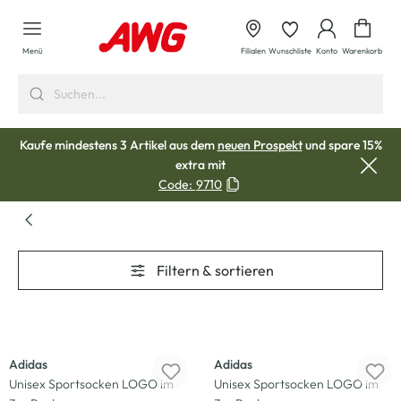
alt springen
Waren
Menü
Filialen
Wunschliste
Konto
Warenkorb
Kaufe mindestens 3 Artikel aus dem
neuen Prospekt
und spare 15%
extra mit
Code:
9710
Filtern & sortieren
-33
%
-33
%
Adidas
Adidas
Unisex Sportsocken LOGO im
Unisex Sportsocken LOGO im