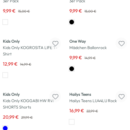
3er Pack
3er Pack
9,99 €
9,99 €
15,00 €
15,00 €
-13
%
-33
%
Kids Only
One Way
Kids Only KOGROSITA LIFE T-
Mädchen Ballonrock
Shirt
9,99 €
14,99 €
12,99 €
14,99 €
-30
%
-26
%
Kids Only
Hailys Teens
Kids Only KOGGABI HW RW
Hailys Teens LU44LU Rock
SHORTS Shorts
16,99 €
22,99 €
20,99 €
29,99 €