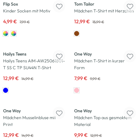
Flip Sox
Tom Tailor
Kinder Socken mit Motiv
Mädchen T-Shirt mit Herzchen
4,99 €
12,99 €
7,99 €
15,99 €
-13
%
-20
%
Hailys Teens
One Way
Hailys Teens AIM-AW25061801-
Mädchen T-Shirt in kurzer
T SS C TP SU44N T-Shirt
Form
12,99 €
7,99 €
14,99 €
9,99 €
-13
%
-23
%
One Way
One Way
Mädchen Musselinbluse mit
Mädchen Top aus gesmoktem
Print
Material
12,99 €
9,99 €
14,99 €
12,99 €