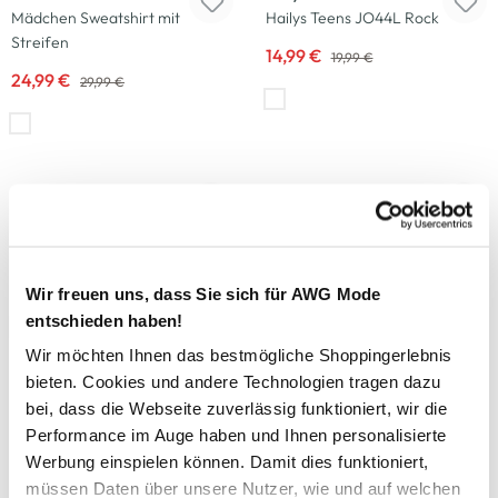
Mädchen Sweatshirt mit
Hailys Teens JO44L Rock
Streifen
14,99 €
19,99 €
24,99 €
29,99 €
-17
%
-17
%
Tom Tailor
Sanetta
Mädchen Langarmshirt mit
Mädchen Schlafanzug
Streifen
24,99 €
29,99 €
24,99 €
29,99 €
Wir freuen uns, dass Sie sich für AWG Mode
entschieden haben!
Wir möchten Ihnen das bestmögliche Shoppingerlebnis
-19
%
-33
%
bieten. Cookies und andere Technologien tragen dazu
Sanetta
Lizenz
bei, dass die Webseite zuverlässig funktioniert, wir die
Mädchen Hipster Slips im 2er
Kinder 3er Pack Socken mit
Performance im Auge haben und Ihnen personalisierte
Pack
Motiven
Werbung einspielen können. Damit dies funktioniert,
12,99 €
3,99 €
müssen Daten über unsere Nutzer, wie und auf welchen
15,99 €
5,99 €