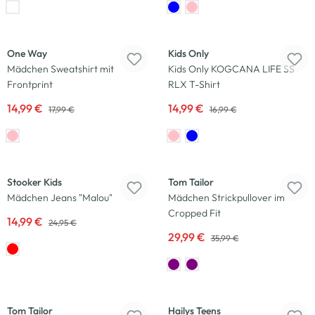
-17
%
-12
%
One Way
Kids Only
Mädchen Sweatshirt mit
Kids Only KOGCANA LIFE SS
Frontprint
RLX T-Shirt
14,99 €
14,99 €
17,99 €
16,99 €
-40
%
-17
%
Stooker Kids
Tom Tailor
Mädchen Jeans "Malou"
Mädchen Strickpullover im
Cropped Fit
14,99 €
24,95 €
29,99 €
35,99 €
-17
%
-25
%
Tom Tailor
Hailys Teens