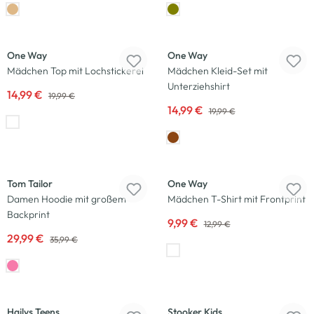
-25
%
-25
%
One Way
One Way
Mädchen Top mit Lochstickerei
Mädchen Kleid-Set mit
Unterziehshirt
14,99 €
19,99 €
14,99 €
19,99 €
-17
%
-23
%
Tom Tailor
One Way
Damen Hoodie mit großem
Mädchen T-Shirt mit Frontprint
Backprint
9,99 €
12,99 €
29,99 €
35,99 €
-23
%
-35
%
Hailys Teens
Stooker Kids