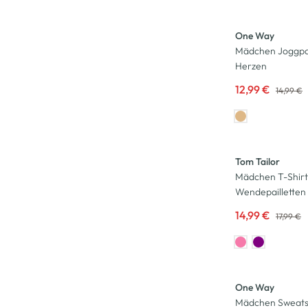
-13
%
One Way
Mädchen Joggpan
Herzen
12,99 €
14,99 €
-17
%
Tom Tailor
Mädchen T-Shirt
Wendepailletten
14,99 €
17,99 €
-13
%
One Way
Mädchen Sweatsh