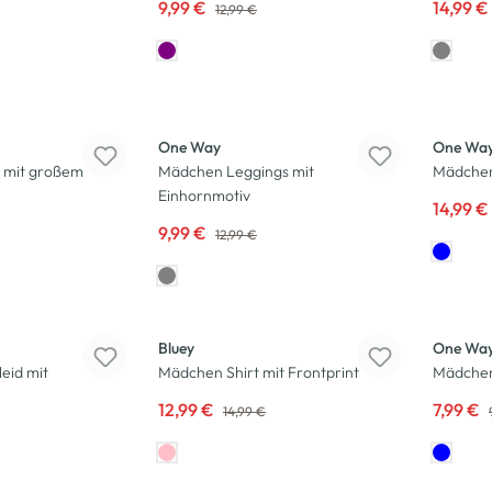
9,99 €
14,99 €
12,99 €
-23
%
-25
%
One Way
One Wa
 mit großem
Mädchen Leggings mit
Mädchen 
Einhornmotiv
14,99 €
9,99 €
12,99 €
-13
%
-20
%
Bluey
One Wa
eid mit
Mädchen Shirt mit Frontprint
Mädchen 
12,99 €
7,99 €
14,99 €