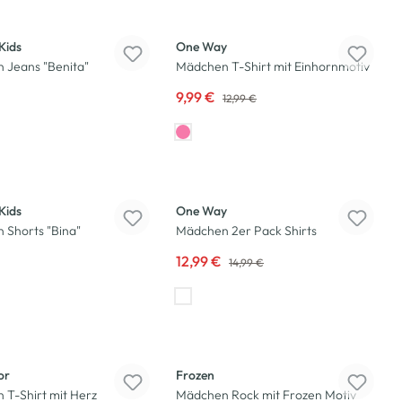
-23
%
Kids
One Way
 Jeans "Benita"
Mädchen T-Shirt mit Einhornmotiv
9,99 €
12,99 €
-13
%
Kids
One Way
 Shorts "Bina"
Mädchen 2er Pack Shirts
12,99 €
14,99 €
-23
%
or
Frozen
T-Shirt mit Herz
Mädchen Rock mit Frozen Motiv