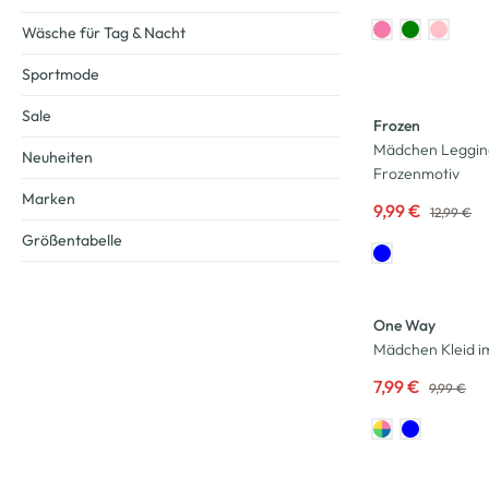
Wäsche für Tag & Nacht
Sportmode
-23
%
Sale
Frozen
Mädchen Leggin
Neuheiten
Frozenmotiv
Marken
9,99 €
12,99 €
Größentabelle
-20
%
One Way
Mädchen Kleid i
7,99 €
9,99 €
-20
%