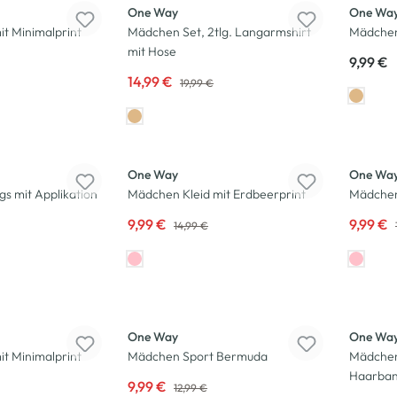
One Way
One Wa
t Minimalprint
Mädchen Set, 2tlg. Langarmshirt
Mädchen
mit Hose
9,99 €
14,99 €
19,99 €
-33
%
-23
%
One Way
One Wa
s mit Applikation
Mädchen Kleid mit Erdbeerprint
Mädchen
9,99 €
9,99 €
14,99 €
-23
%
-25
%
One Way
One Wa
t Minimalprint
Mädchen Sport Bermuda
Mädchen 
Haarba
9,99 €
12,99 €