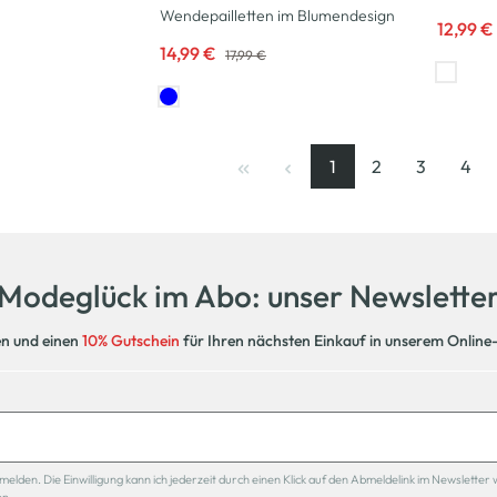
Wendepailletten im Blumendesign
12,99 €
14,99 €
17,99 €
1
2
3
4
Seite
, aktuelle Seite
Seite
Seite
Seit
Modeglück im Abo: unser Newslette
en und einen
10% Gutschein
für Ihren nächsten Einkauf in unserem Online
den. Die Einwilligung kann ich jederzeit durch einen Klick auf den Abmeldelink im Newsletter 