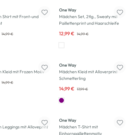
One Way
Shirt mit Front-und
Mädchen Set, 2tlg., Sweaty mit
nt
Paillettenprint und Haarschleife
12,99 €
14,99 €
14,99 €
-17
%
One Way
Kleid mit Frozen Motiv
Mädchen Kleid mit Alloverprint
Schmetterling
14,99 €
14,99 €
17,99 €
-23
%
One Way
Leggings mit Alloveprint
Mädchen T-Shirt mit
Einhornpaillettenmotiv