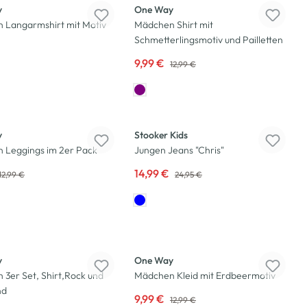
y
One Way
 Langarmshirt mit Motiv
Mädchen Shirt mit
Schmetterlingsmotiv und Pailletten
9,99 €
12,99 €
-40
%
y
Stooker Kids
 Leggings im 2er Pack
Jungen Jeans "Chris"
14,99 €
12,99 €
24,95 €
-23
%
y
One Way
3er Set, Shirt,Rock und
Mädchen Kleid mit Erdbeermotiv
nd
9,99 €
12,99 €