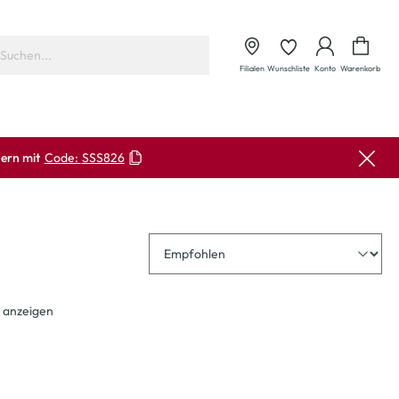
Waren
Filialen
Wunschliste
Konto
Warenkorb
ern mit
Code:
SSS826
Sortierung
 anzeigen
-23
%