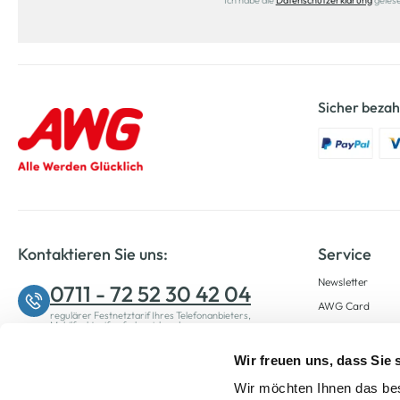
Ich habe die
Datenschutzerklärung
geles
Sicher bezah
Kontaktieren Sie uns:
Service
Newsletter
0711 - 72 52 30 42 04
AWG Card
regulärer Festnetztarif Ihres Telefonanbieters,
Mobilfunktarif ggf. abweichend.
Filiale finden
Montag bis Freitag: 08:00 – 20:00 Uhr
Kontakt
Wir freuen uns, dass Sie
Samstag: 09:00 – 12:00 Uhr
Wir möchten Ihnen das bes