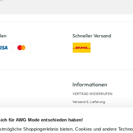
en.
len
Schneller Versand
Informationen
VERTRAG WIDERRUFEN
Versand & Lieferung
Kauf auf Rechnung
AGB
 sich für AWG Mode entschieden haben!
Impressum
tmögliche Shoppingerlebnis bieten. Cookies und andere Techno