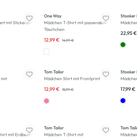
-13
%
One Way
Stooker 
t mit Stickerei-
Mädchen T-Shirt mit passendem
Mädchen
Täschchen
22,95 €
12,99 €
14,99 €
-19
%
Tom Tailor
Stooker 
 mit
Mädchen Shirt mit Frontprint
Mädchen
12,99 €
17,99 €
15,99 €
-17
%
-28
%
Tom Tailor
Tom Tail
irt mit Erdbeer
Mädchen T-Shirt mit
Mädchen 