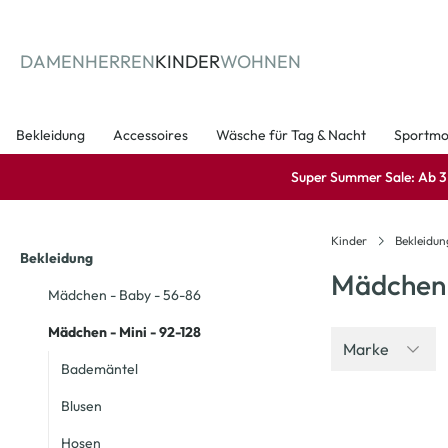
springen
Zur Hauptnavigation springen
DAMEN
HERREN
KINDER
WOHNEN
Bekleidung
Accessoires
Wäsche für Tag & Nacht
Sportm
Super Summer Sale: Ab 3 A
Kinder
Bekleidun
Bekleidung
Mädchen 
Mädchen - Baby - 56-86
Mädchen - Mini - 92-128
Marke
Bademäntel
Blusen
-23
%
Hosen