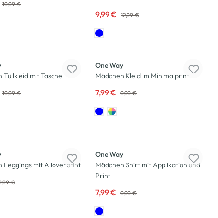
19,99 €
9,99 €
12,99 €
-20
%
y
One Way
Tüllkleid mit Tasche
Mädchen Kleid im Minimalprint
7,99 €
19,99 €
9,99 €
-20
%
y
One Way
Leggings mit Alloverprint
Mädchen Shirt mit Applikation und
Print
9,99 €
7,99 €
9,99 €