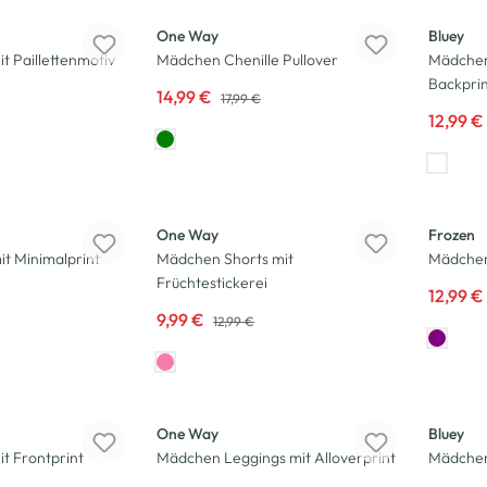
One Way
Bluey
t Paillettenmotiv
Mädchen Chenille Pullover
Mädchen 
Backpri
14,99 €
17,99 €
12,99 €
-23
%
-13
%
One Way
Frozen
t Minimalprint
Mädchen Shorts mit
Mädchen 
Früchtestickerei
12,99 €
9,99 €
12,99 €
-23
%
-25
%
One Way
Bluey
t Frontprint
Mädchen Leggings mit Alloverprint
Mädchen 