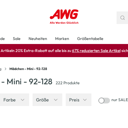
ode
Sale
Neuheiten
Marken
Größentabelle
rtikeln 20% Extra-Rabatt auf alle bis zu
67% reduzierten Sale Artikel
sich
g
Mädchen - Mini - 92-128
- Mini - 92-128
222
Produkte
Farbe
Größe
Preis
nur SALE
-25
%
Neu