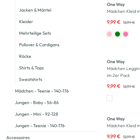
One Way
Jacken & Mäntel
Mädchen Kleid mi
Kleider
9,99 €
12,99 €
Mehrteilige Sets
Pullover & Cardigans
-23
%
Röcke
One Way
Shirts & Tops
Mädchen Legging
im 2er Pack
Sweatshirts
9,99 €
12,99 €
Mädchen - Teenie - 140-176
Jungen - Baby - 56-86
-23
%
Jungen - Mini - 92-128
One Way
Jungen - Teenie - 140-176
Mädchen Kleid mi
9,99 €
12,99 €
Accessoires