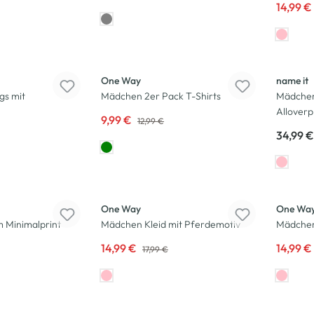
14,99 €
-23
%
Neu
One Way
name it
gs mit
Mädchen 2er Pack T-Shirts
Mädchen
Alloverp
9,99 €
12,99 €
34,99 €
-17
%
-17
%
One Way
One Wa
m Minimalprint
Mädchen Kleid mit Pferdemotiv
Mädchen
14,99 €
14,99 €
17,99 €
-17
%
-13
%