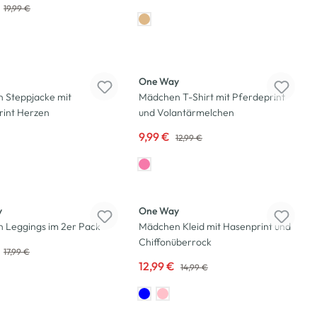
19,99 €
-23
%
One Way
 Steppjacke mit
Mädchen T-Shirt mit Pferdeprint
rint Herzen
und Volantärmelchen
9,99 €
12,99 €
-13
%
y
One Way
 Leggings im 2er Pack
Mädchen Kleid mit Hasenprint und
Chiffonüberrock
17,99 €
12,99 €
14,99 €
-13
%