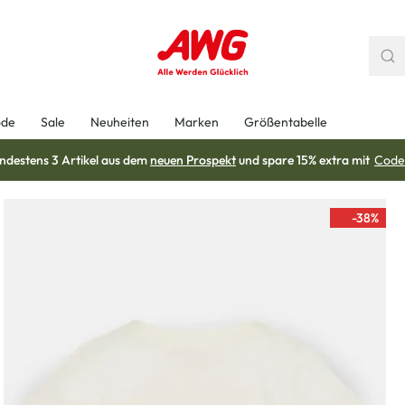
ode
Sale
Neuheiten
Marken
Größentabelle
ndestens 3 Artikel aus dem
neuen Prospekt
und spare 15% extra mit
Code
-38
%