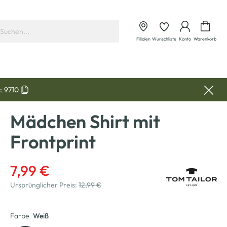
Waren
Filialen
Wunschliste
Konto
Warenkorb
:
9710
Mädchen Shirt mit
Frontprint
7,99 €
Ursprünglicher Preis:
12,99 €
Farbe
Weiß