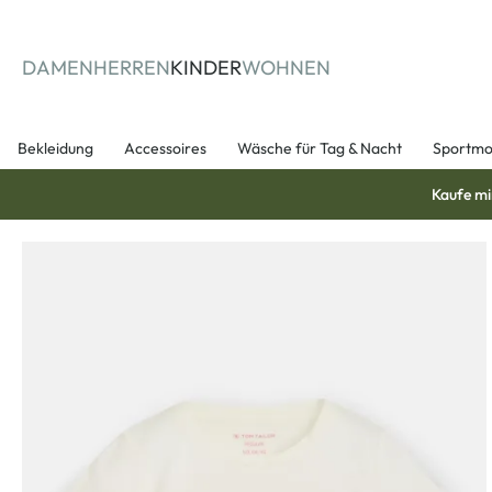
springen
Zur Hauptnavigation springen
DAMEN
HERREN
KINDER
WOHNEN
Bekleidung
Accessoires
Wäsche für Tag & Nacht
Sportm
Kaufe mi