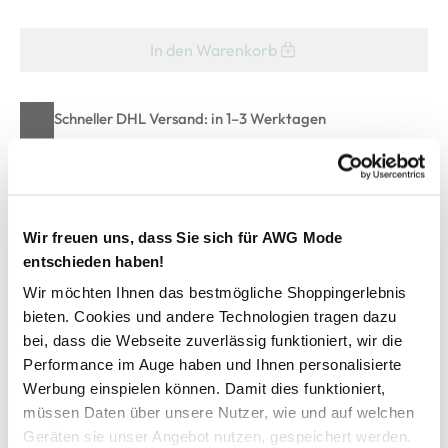
In den Warenkorb
Schneller DHL Versand: in 1–3 Werktagen
Kostenfreie Rücksendung innerhalb 14 Tage
Kostenlose Filiallieferung in Ihre Wunschfiliale
Wir freuen uns, dass Sie sich für AWG Mode
entschieden haben!
Zur Wunschliste hinzufügen
Wir möchten Ihnen das bestmögliche Shoppingerlebnis
bieten. Cookies und andere Technologien tragen dazu
bei, dass die Webseite zuverlässig funktioniert, wir die
Kinder Sport T-Shirt TRAIN ALL DAY ESS
Performance im Auge haben und Ihnen personalisierte
Werbung einspielen können. Damit dies funktioniert,
sportliches Shirt von PUMA
müssen Daten über unsere Nutzer, wie und auf welchen
runder Ausschnitt und kurze Ärmel
Geräten sie unser Angebot nutzen, gespeichert werden.