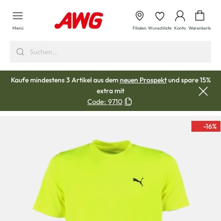
alt springen
Waren
Menü
Filialen
Wunschliste
Konto
Warenkorb
Kaufe mindestens 3 Artikel aus dem
neuen Prospekt
und spare 15%
extra mit
Code:
9710
-16
%