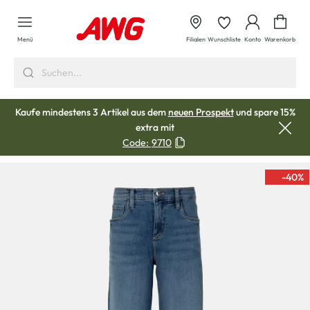
alt springen
Waren
Menü
Filialen
Wunschliste
Konto
Warenkorb
Kaufe mindestens 3 Artikel aus dem
neuen Prospekt
und spare 15%
extra mit
Code:
9710
-40
%