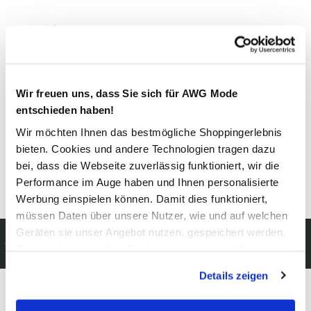
Material
Außenmaterial:
2% Elasthan
, 98% Baumwolle
Wir freuen uns, dass Sie sich für AWG Mode
Pflegehinweise
entschieden haben!
Wir möchten Ihnen das bestmögliche Shoppingerlebnis
bieten. Cookies und andere Technologien tragen dazu
bei, dass die Webseite zuverlässig funktioniert, wir die
Performance im Auge haben und Ihnen personalisierte
Details zur Produktsicherheit anzeigen
Werbung einspielen können. Damit dies funktioniert,
müssen Daten über unsere Nutzer, wie und auf welchen
Geräten sie unser Angebot nutzen, gespeichert werden.
Kostenfreie Rücksendung
Technisch notwendige Cookies, die zwingend für die
innerhalb 14 Tage
Bereitstellung der Funktionen der Webseite benötigt
Details zeigen
werden, werden bei der Nutzung der Webseite auf jeden
Fall gesetzt. Cookies von Drittanbietern für Analyse- oder