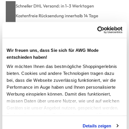
Schneller DHL Versand: in 1–3 Werktagen
Kostenfreie Rücksendung innerhalb 14 Tage
Kostenlose Filiallieferung in Ihre Wunschfiliale
Zur Wunschliste hinzufügen
Wir freuen uns, dass Sie sich für AWG Mode
entschieden haben!
Wir möchten Ihnen das bestmögliche Shoppingerlebnis
Jungen Cap mit gesticktem Schriftzug
bieten. Cookies und andere Technologien tragen dazu
bei, dass die Webseite zuverlässig funktioniert, wir die
Performance im Auge haben und Ihnen personalisierte
praktische Cap von Stop+Go
Werbung einspielen können. Damit dies funktioniert,
gestickter Schriftprint als Highlight
müssen Daten über unsere Nutzer, wie und auf welchen
verstärktes Schild
mit verstellbarem Klettverschluss
Geräten sie unser Angebot nutzen, gespeichert werden.
innen ein Schweißband für einen guten Halt
Technisch notwendige Cookies, die zwingend für die
ein toller Wind- und Sonnenschutz zugleich
Bereitstellung der Funktionen der Webseite benötigt
Details zeigen
werden, werden bei der Nutzung der Webseite auf jeden