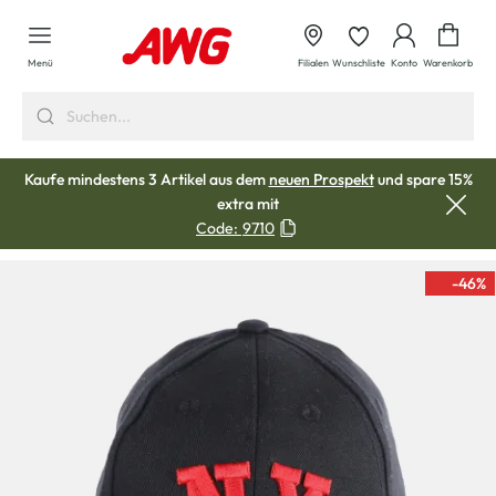
alt springen
Waren
Menü
Filialen
Wunschliste
Konto
Warenkorb
Kaufe mindestens 3 Artikel aus dem
neuen Prospekt
und spare 15%
extra mit
Code:
9710
-46
%