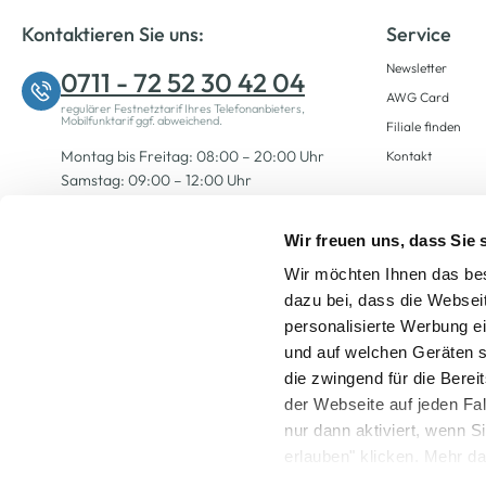
Kontaktieren Sie uns:
Service
Newsletter
0711 - 72 52 30 42 04
AWG Card
regulärer Festnetztarif Ihres Telefonanbieters,
Mobilfunktarif ggf. abweichend.
Filiale finden
Montag bis Freitag: 08:00 – 20:00 Uhr
Kontakt
Samstag: 09:00 – 12:00 Uhr
Wir freuen uns, dass Sie
Zum Kontaktformular
Wir möchten Ihnen das bes
dazu bei, dass die Websei
personalisierte Werbung e
und auf welchen Geräten s
die zwingend für die Berei
der Webseite auf jeden Fa
nur dann aktiviert, wenn 
Alle Preise inkl. ge
erlauben" klicken. Mehr da
widerrufen) erfahren Sie 