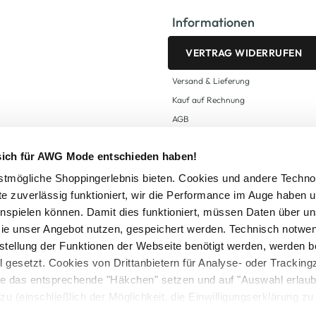
Informationen
VERTRAG WIDERRUFEN
Versand & Lieferung
Kauf auf Rechnung
AGB
Impressum
 sich für AWG Mode entschieden haben!
Zahlungsarten
Datenschutz
tmögliche Shoppingerlebnis bieten. Cookies und andere Techno
te zuverlässig funktioniert, wir die Performance im Auge haben 
AWG CARD Teilnahmebedingungen
inspielen können. Damit dies funktioniert, müssen Daten über un
ie unser Angebot nutzen, gespeichert werden. Technisch notwe
tstellung der Funktionen der Webseite benötigt werden, werden b
ll gesetzt. Cookies von Drittanbietern für Analyse- oder Tracki
Sie das entsprechende "Häkchen" setzen und auf "Auswahl erlaub
setzl. Mehrwertsteuer zzgl.
Versandkosten
und ggf. Nachnahmegebühren, wenn nicht
zu (einschließlich der Möglichkeit, die Einwilligungserklärung z
Logout
in unserem
Cookie-Hinweis
bzw. der
Datenschutzerklärung
.