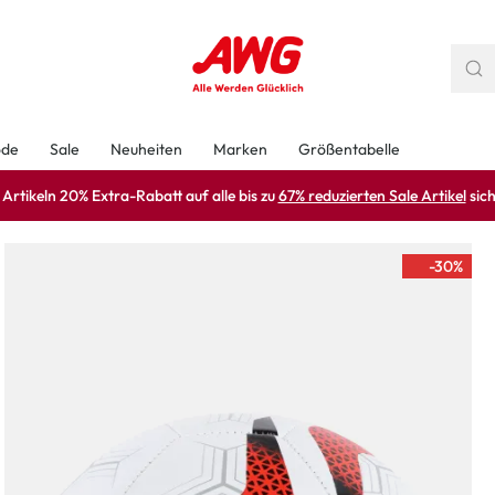
ode
Sale
Neuheiten
Marken
Größentabelle
rtikeln 20% Extra-Rabatt auf alle bis zu
67% reduzierten Sale Artikel
sich
-30
%