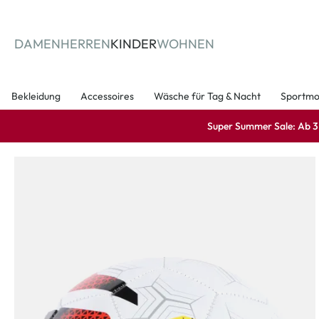
springen
Zur Hauptnavigation springen
DAMEN
HERREN
KINDER
WOHNEN
Bekleidung
Accessoires
Wäsche für Tag & Nacht
Sportm
Super Summer Sale: Ab 3 A