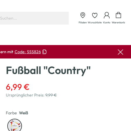
Waren
Filialen
Wunschliste
Konto
Warenkorb
ern mit
Code:
SSS826
Fußball "Country"
6,99 €
Ursprünglicher Preis:
9,99 €
Farbe
Weiß