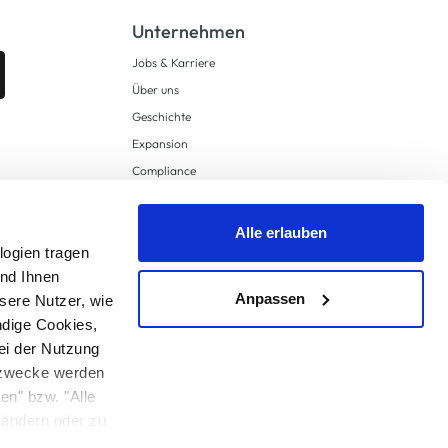
Unternehmen
Jobs & Karriere
Über uns
Geschichte
Expansion
Compliance
Lieferkettensorgfaltspflichten
Supply Chain Due Diligence
Alle erlauben
logien tragen
Barrierefreiheit
und Ihnen
Anpassen
sere Nutzer, wie
ndige Cookies,
ei der Nutzung
ngzwecke werden
en" bzw. "Alle
 anders angegeben.
u ändern oder zu