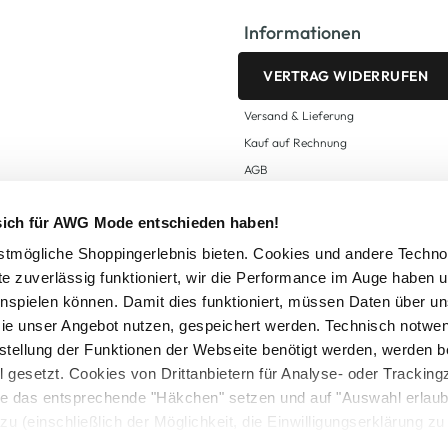
Informationen
VERTRAG WIDERRUFEN
Versand & Lieferung
Kauf auf Rechnung
AGB
Impressum
 sich für AWG Mode entschieden haben!
Zahlungsarten
Datenschutz
tmögliche Shoppingerlebnis bieten. Cookies und andere Techno
te zuverlässig funktioniert, wir die Performance im Auge haben 
AWG CARD Teilnahmebedingungen
inspielen können. Damit dies funktioniert, müssen Daten über un
ie unser Angebot nutzen, gespeichert werden. Technisch notwe
tstellung der Funktionen der Webseite benötigt werden, werden b
ll gesetzt. Cookies von Drittanbietern für Analyse- oder Tracki
Sie das entsprechende "Häkchen" setzen und auf "Auswahl erlaub
setzl. Mehrwertsteuer zzgl.
Versandkosten
und ggf. Nachnahmegebühren, wenn nicht
zu (einschließlich der Möglichkeit, die Einwilligungserklärung z
Logout
in unserem
Cookie-Hinweis
bzw. der
Datenschutzerklärung
.