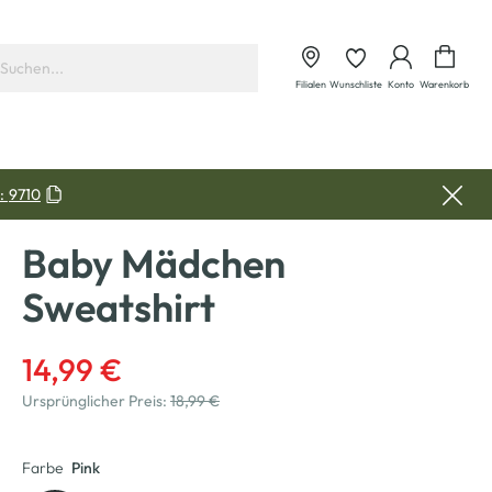
Waren
Filialen
Wunschliste
Konto
Warenkorb
:
9710
Baby Mädchen
Sweatshirt
14,99 €
Ursprünglicher Preis:
18,99 €
Farbe
Pink