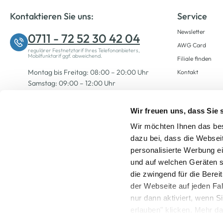
Kontaktieren Sie uns:
Service
Newsletter
0711 - 72 52 30 42 04
AWG Card
regulärer Festnetztarif Ihres Telefonanbieters,
Mobilfunktarif ggf. abweichend.
Filiale finden
Montag bis Freitag: 08:00 – 20:00 Uhr
Kontakt
Samstag: 09:00 – 12:00 Uhr
Wir freuen uns, dass Sie
Zum Kontaktformular
Wir möchten Ihnen das bes
dazu bei, dass die Websei
personalisierte Werbung e
und auf welchen Geräten s
die zwingend für die Berei
der Webseite auf jeden Fa
nur dann aktiviert, wenn 
Alle Preise inkl. ge
erlauben" klicken. Mehr da
widerrufen) erfahren Sie 