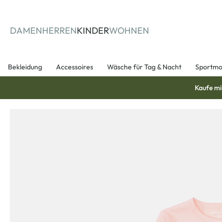
springen
Zur Hauptnavigation springen
DAMEN
HERREN
KINDER
WOHNEN
Bekleidung
Accessoires
Wäsche für Tag & Nacht
Sportm
Kaufe mi