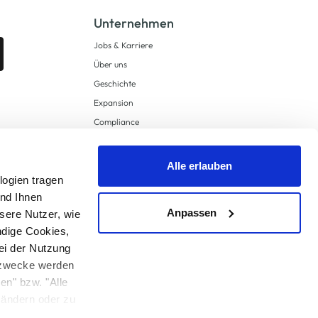
Unternehmen
Jobs & Karriere
Über uns
Geschichte
Expansion
Compliance
Lieferkettensorgfaltspflichten
Supply Chain Due Diligence
Alle erlauben
Barrierefreiheit
logien tragen
und Ihnen
Anpassen
sere Nutzer, wie
ndige Cookies,
ei der Nutzung
ngzwecke werden
en" bzw. "Alle
 anders angegeben.
u ändern oder zu