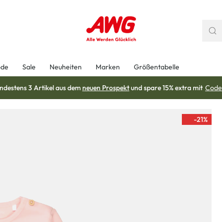
ode
Sale
Neuheiten
Marken
Größentabelle
ndestens 3 Artikel aus dem
neuen Prospekt
und spare 15% extra mit
Code
-21
%