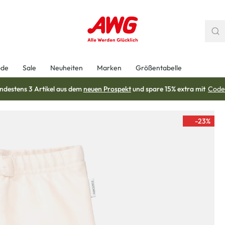
ode
Sale
Neuheiten
Marken
Größentabelle
ndestens 3 Artikel aus dem
neuen Prospekt
und spare 15% extra mit
Code
-23
%