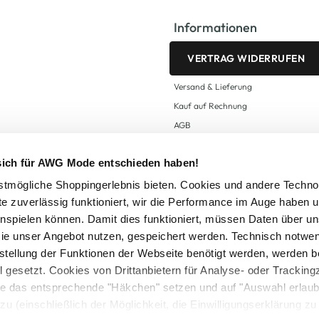
Informationen
VERTRAG WIDERRUFEN
Versand & Lieferung
Kauf auf Rechnung
AGB
Impressum
 sich für AWG Mode entschieden haben!
Zahlungsarten
Datenschutz
tmögliche Shoppingerlebnis bieten. Cookies und andere Techno
te zuverlässig funktioniert, wir die Performance im Auge haben 
AWG CARD Teilnahmebedingungen
inspielen können. Damit dies funktioniert, müssen Daten über un
ie unser Angebot nutzen, gespeichert werden. Technisch notwe
tstellung der Funktionen der Webseite benötigt werden, werden b
ll gesetzt. Cookies von Drittanbietern für Analyse- oder Tracki
Sie das entsprechende "Häkchen" setzen und auf "Auswahl erlaub
setzl. Mehrwertsteuer zzgl.
Versandkosten
und ggf. Nachnahmegebühren, wenn nicht
zu (einschließlich der Möglichkeit, die Einwilligungserklärung z
Logout