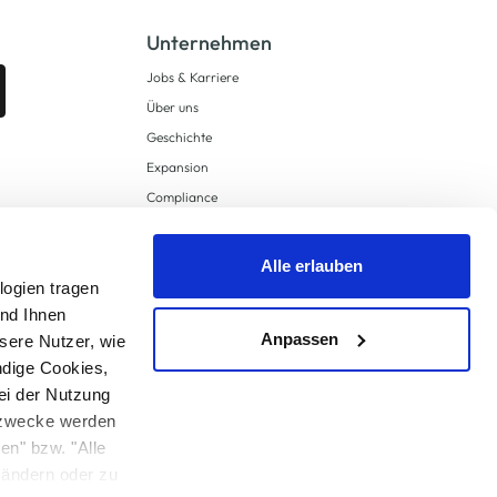
Unternehmen
Jobs & Karriere
Über uns
Geschichte
Expansion
Compliance
Lieferkettensorgfaltspflichten
Supply Chain Due Diligence
Alle erlauben
logien tragen
Barrierefreiheit
und Ihnen
Anpassen
sere Nutzer, wie
ndige Cookies,
ei der Nutzung
ngzwecke werden
en" bzw. "Alle
 anders angegeben.
u ändern oder zu