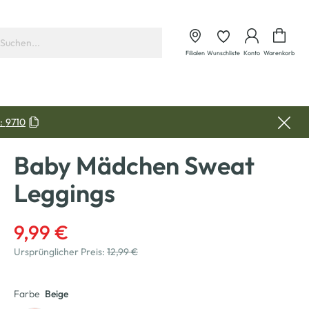
Waren
Filialen
Wunschliste
Konto
Warenkorb
:
9710
Baby Mädchen Sweat
Leggings
9,99 €
Ursprünglicher Preis:
12,99 €
Farbe
Beige