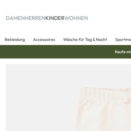
springen
Zur Hauptnavigation springen
DAMEN
HERREN
KINDER
WOHNEN
Bekleidung
Accessoires
Wäsche für Tag & Nacht
Sportm
Kaufe mi