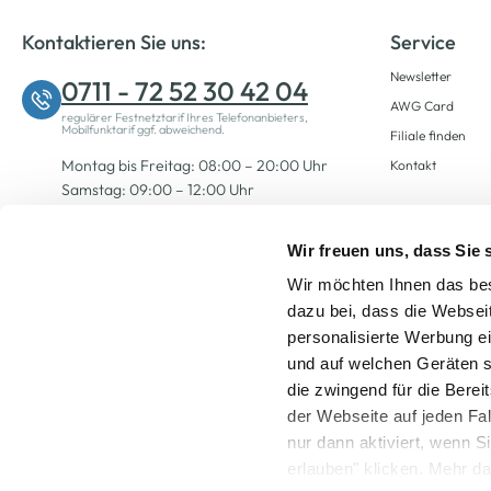
Kontaktieren Sie uns:
Service
Newsletter
0711 - 72 52 30 42 04
AWG Card
regulärer Festnetztarif Ihres Telefonanbieters,
Mobilfunktarif ggf. abweichend.
Filiale finden
Montag bis Freitag: 08:00 – 20:00 Uhr
Kontakt
Samstag: 09:00 – 12:00 Uhr
Wir freuen uns, dass Sie
Zum Kontaktformular
Wir möchten Ihnen das bes
dazu bei, dass die Websei
personalisierte Werbung e
und auf welchen Geräten s
die zwingend für die Berei
der Webseite auf jeden Fa
nur dann aktiviert, wenn 
Alle Preise inkl. ge
erlauben" klicken. Mehr da