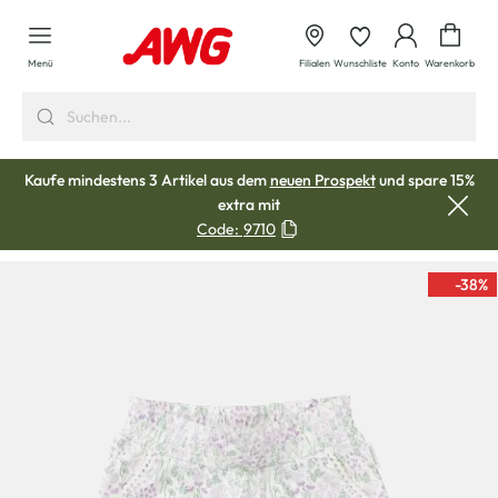
alt springen
Waren
Menü
Filialen
Wunschliste
Konto
Warenkorb
Kaufe mindestens 3 Artikel aus dem
neuen Prospekt
und spare 15%
extra mit
Code:
9710
-38
%