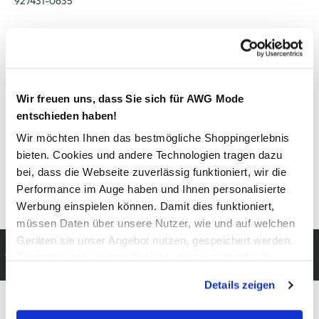
927431-0635
Material
Außenmaterial:
5% Elasthan
, 95% Baumwolle
Wir freuen uns, dass Sie sich für AWG Mode
Pflegehinweise
entschieden haben!
Wir möchten Ihnen das bestmögliche Shoppingerlebnis
bieten. Cookies und andere Technologien tragen dazu
bei, dass die Webseite zuverlässig funktioniert, wir die
Performance im Auge haben und Ihnen personalisierte
Details zur Produktsicherheit anzeigen
Werbung einspielen können. Damit dies funktioniert,
müssen Daten über unsere Nutzer, wie und auf welchen
Geräten sie unser Angebot nutzen, gespeichert werden.
Kostenfreie Rücksendung
Technisch notwendige Cookies, die zwingend für die
innerhalb 14 Tage
Bereitstellung der Funktionen der Webseite benötigt
Details zeigen
werden, werden bei der Nutzung der Webseite auf jeden
Fall gesetzt. Cookies von Drittanbietern für Analyse- oder