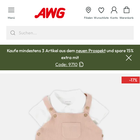
alt springen
Waren
Menü
Filialen
Wunschliste
Konto
Warenkorb
Kaufe mindestens 3 Artikel aus dem
neuen Prospekt
und spare 15%
extra mit
Code:
9710
-17
%