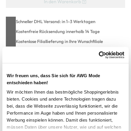
In den Warenkorb
Schneller DHL Versand: in 1–3 Werktagen
Kostenfreie Rücksendung innerhalb 14 Tage
Kostenlose Filiallieferung in Ihre Wunschfiliale
Zur Wunschliste hinzufügen
Wir freuen uns, dass Sie sich für AWG Mode
entschieden haben!
Baby Jungen 2er Set, Body und Latzhose
Wir möchten Ihnen das bestmögliche Shoppingerlebnis
bieten. Cookies und andere Technologien tragen dazu
Niedliches Set von Bubble Gum
bei, dass die Webseite zuverlässig funktioniert, wir die
Bestehend aus Body und Latzhose
Performance im Auge haben und Ihnen personalisierte
Body mit Polokragen mit kurzer Knopfleiste
Werbung einspielen können. Damit dies funktioniert,
Body mit Kurzen Ärmeln
müssen Daten über unsere Nutzer, wie und auf welchen
Body im Schritt mit drei Druckknöpfen zu schließen