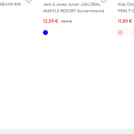
GABI HW RW
Jack & Jones Junior JJGLOBAL
Kids On
WAFFLE RESORT Kurzarmhemd
PRIN T-S
12,59 €
11,89 €
17,99 €