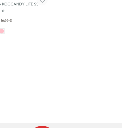
ly KOGCANDY LIFE SS
hirt
16,99 €