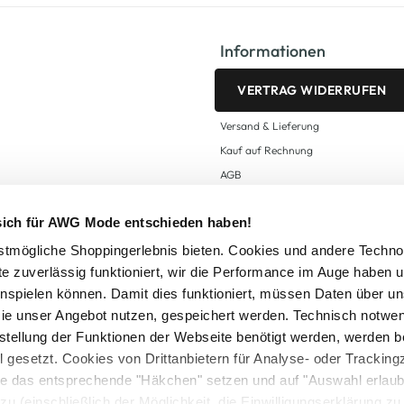
Informationen
VERTRAG WIDERRUFEN
Versand & Lieferung
Kauf auf Rechnung
AGB
Impressum
 sich für AWG Mode entschieden haben!
Zahlungsarten
Datenschutz
tmögliche Shoppingerlebnis bieten. Cookies und andere Techno
te zuverlässig funktioniert, wir die Performance im Auge haben 
AWG CARD Teilnahmebedingungen
inspielen können. Damit dies funktioniert, müssen Daten über un
ie unser Angebot nutzen, gespeichert werden. Technisch notwe
tstellung der Funktionen der Webseite benötigt werden, werden b
ll gesetzt. Cookies von Drittanbietern für Analyse- oder Tracki
Sie das entsprechende "Häkchen" setzen und auf "Auswahl erlaub
setzl. Mehrwertsteuer zzgl.
Versandkosten
und ggf. Nachnahmegebühren, wenn nicht
zu (einschließlich der Möglichkeit, die Einwilligungserklärung z