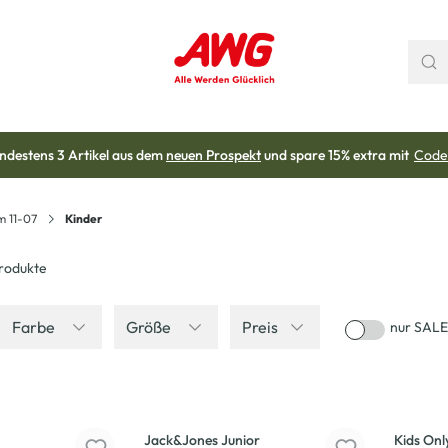
ndestens 3 Artikel aus dem
neuen Prospekt
und spare 15% extra mit
Code
m 11-07
Kinder
rodukte
Farbe
Größe
Preis
nur SALE
-30
%
-30
%
Jack&Jones Junior
Kids Onl