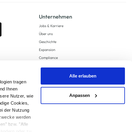
Unternehmen
Jobs & Karriere
Über uns
Geschichte
Expansion
Compliance
Lieferkettensorgfaltspflichten
Supply Chain Due Diligence
Alle erlauben
logien tragen
Barrierefreiheit
und Ihnen
Anpassen
sere Nutzer, wie
ndige Cookies,
ei der Nutzung
ngzwecke werden
en" bzw. "Alle
 anders angegeben.
u ändern oder zu