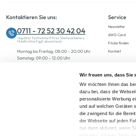
Kontaktieren Sie uns:
Service
Newsletter
0711 - 72 52 30 42 04
AWG Card
regulärer Festnetztarif Ihres Telefonanbieters,
Mobilfunktarif ggf. abweichend.
Filiale finden
Montag bis Freitag: 08:00 – 20:00 Uhr
Kontakt
Samstag: 09:00 – 12:00 Uhr
Wir freuen uns, dass Sie
Zum Kontaktformular
Wir möchten Ihnen das bes
dazu bei, dass die Websei
personalisierte Werbung e
und auf welchen Geräten s
die zwingend für die Berei
der Webseite auf jeden Fa
nur dann aktiviert, wenn 
Alle Preise inkl. ge
erlauben" klicken. Mehr da