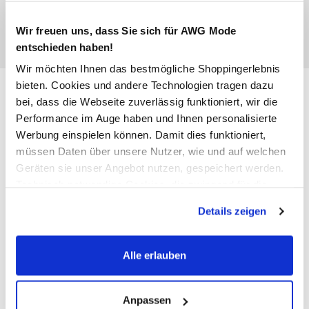
Wir freuen uns, dass Sie sich für AWG Mode
entschieden haben!
Wir möchten Ihnen das bestmögliche Shoppingerlebnis
Jack & Jones Junior JJRAIN TEE
bieten. Cookies und andere Technologien tragen dazu
bei, dass die Webseite zuverlässig funktioniert, wir die
SS CREW NECK T-Shirt
Performance im Auge haben und Ihnen personalisierte
Werbung einspielen können. Damit dies funktioniert,
9,99 €
müssen Daten über unsere Nutzer, wie und auf welchen
Geräten sie unser Angebot nutzen, gespeichert werden.
Ursprünglicher Preis:
12,99 €
Technisch notwendige Cookies, die zwingend für die
Bereitstellung der Funktionen der Webseite benötigt
Farbe
Blau
Details zeigen
werden, werden bei der Nutzung der Webseite auf jeden
Fall gesetzt. Cookies von Drittanbietern für Analyse- oder
Trackingzwecke werden nur dann aktiviert, wenn Sie das
Alle erlauben
entsprechende "Häkchen" setzen und auf "Auswahl
Anzahl:
Größe:
erlauben" bzw. "Alle erlauben" klicken. Mehr dazu
140
152
164
176
(einschließlich der Möglichkeit, die Einwilligungserklärung
Anpassen