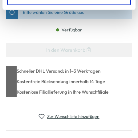
zu ändern oder zu widerrufen) erfahren Sie in unserem
Cookie-Hinweis
bzw. der
Datenschutzerklärung
.
Bitte wählen Sie eine Größe aus
Verfügbar
In den Warenkorb
Schneller DHL Versand: in 1–3 Werktagen
Kostenfreie Rücksendung innerhalb 14 Tage
Kostenlose Filiallieferung in Ihre Wunschfiliale
Zur Wunschliste hinzufügen