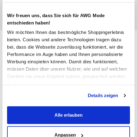
Wir freuen uns, dass Sie sich für AWG Mode
entschieden haben!
Wir möchten Ihnen das bestmögliche Shoppingerlebnis
Jack&Jones Junior JJINDIANA
bieten. Cookies und andere Technologien tragen dazu
bei, dass die Webseite zuverlässig funktioniert, wir die
TEE SS CREW NECK JNR T-Shirt
Performance im Auge haben und Ihnen personalisierte
Werbung einspielen können. Damit dies funktioniert,
9,99 €
müssen Daten über unsere Nutzer, wie und auf welchen
Ursprünglicher Preis:
12,99 €
Geräten sie unser Angebot nutzen, gespeichert werden.
Technisch notwendige Cookies, die zwingend für die
Bereitstellung der Funktionen der Webseite benötigt
Farbe
Blau
Details zeigen
werden, werden bei der Nutzung der Webseite auf jeden
Fall gesetzt. Cookies von Drittanbietern für Analyse- oder
Trackingzwecke werden nur dann aktiviert, wenn Sie das
Alle erlauben
entsprechende "Häkchen" setzen und auf "Auswahl
Anzahl:
Größe:
erlauben" bzw. "Alle erlauben" klicken. Mehr dazu
140
152
164
176
(einschließlich der Möglichkeit, die Einwilligungserklärung
Anpassen