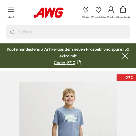
alt springen
Waren
Menü
Filialen
Wunschliste
Konto
Warenkorb
Kaufe mindestens 3 Artikel aus dem
neuen Prospekt
und spare 15%
extra mit
Code:
9710
-23
%