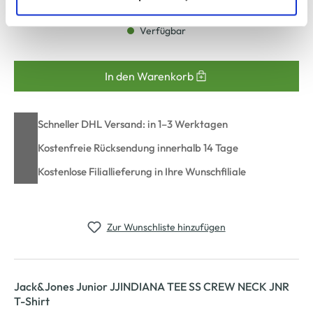
zu ändern oder zu widerrufen) erfahren Sie in unserem
Cookie-Hinweis
bzw. der
Datenschutzerklärung
.
Verfügbar
In den Warenkorb
Schneller DHL Versand: in 1–3 Werktagen
Kostenfreie Rücksendung innerhalb 14 Tage
Kostenlose Filiallieferung in Ihre Wunschfiliale
Zur Wunschliste hinzufügen
Jack&Jones Junior JJINDIANA TEE SS CREW NECK JNR
T-Shirt