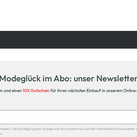
Kostenfreie Rücksendung
innerhalb 14 Tage
Modeglück im Abo: unser Newslette
en und einen
10% Gutschein
für Ihren nächsten Einkauf in unserem Online
den. Die Einwilligung kann ich jederzeit durch einen Klick auf den Abmeldelink im Newsletter 
en.