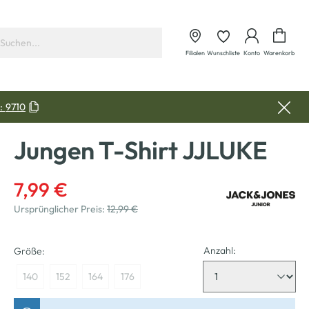
Waren
Filialen
Wunschliste
Konto
Warenkorb
:
9710
Jungen T-Shirt JJLUKE
7,99 €
Ursprünglicher Preis:
12,99 €
Anzahl:
Größe:
140
152
164
176