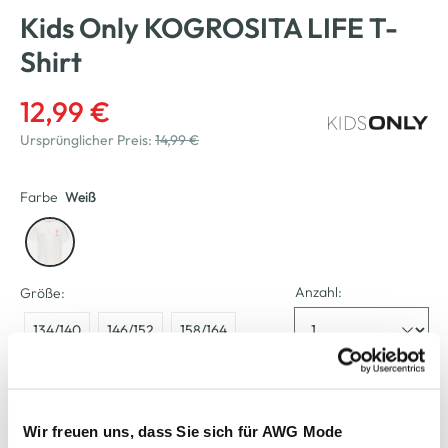
Kids Only KOGROSITA LIFE T-
Shirt
12,99 €
Ursprünglicher Preis:
14,99 €
Farbe
Weiß
Anzahl:
Größe:
134/140
146/152
158/164
Bitte wählen Sie eine Größe aus
Wir freuen uns, dass Sie sich für AWG Mode
Verfügbar