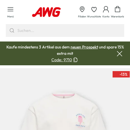
alt springen
Waren
Menü
Filialen
Wunschliste
Konto
Warenkorb
Kaufe mindestens 3 Artikel aus dem
neuen Prospekt
und spare 15%
extra mit
Code:
9710
-13
%