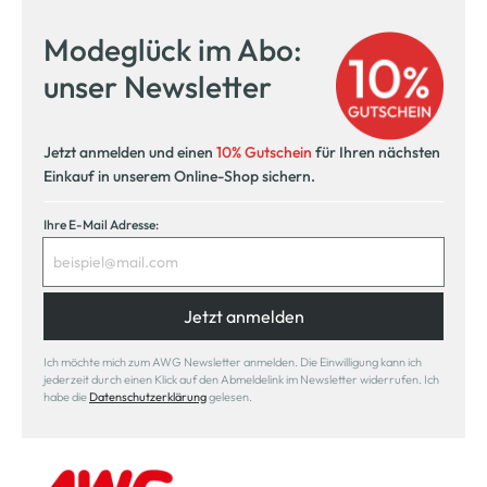
Modeglück im Abo:
unser Newsletter
Jetzt anmelden und einen
10% Gutschein
für Ihren nächsten
Einkauf in unserem Online-Shop sichern.
Ihre E-Mail Adresse:
Jetzt anmelden
Ich möchte mich zum AWG Newsletter anmelden. Die Einwilligung kann ich
jederzeit durch einen Klick auf den Abmeldelink im Newsletter widerrufen. Ich
habe die
Datenschutzerklärung
gelesen.