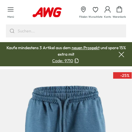
alt springen
Waren
Menü
Filialen
Wunschliste
Konto
Warenkorb
Kaufe mindestens 3 Artikel aus dem
neuen Prospekt
und spare 15%
extra mit
Code:
9710
-25
%