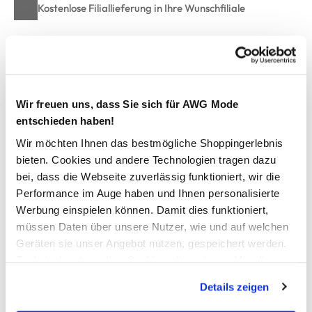
Kostenlose Filiallieferung in Ihre Wunschfiliale
Zur Wunschliste hinzufügen
Wir freuen uns, dass Sie sich für AWG Mode
entschieden haben!
Jungen Sweatshorts
Wir möchten Ihnen das bestmögliche Shoppingerlebnis
bieten. Cookies und andere Technologien tragen dazu
Sportliche Sweatshorts von Grinario Sports
Elastischer Gummibund mit Kordelzug
bei, dass die Webseite zuverlässig funktioniert, wir die
Zwei Eingrifftaschen
Performance im Auge haben und Ihnen personalisierte
Eine Gesäßtasche
Werbung einspielen können. Damit dies funktioniert,
Print auf einem seitlichen Einsatz
müssen Daten über unsere Nutzer, wie und auf welchen
Locker, lässige Form
Geräten sie unser Angebot nutzen, gespeichert werden.
Perfekt für Sport und Freizeit
Technisch notwendige Cookies, die zwingend für die
Bereitstellung der Funktionen der Webseite benötigt
Details zeigen
werden, werden bei der Nutzung der Webseite auf jeden
AWG Artikelnummer
Fall gesetzt. Cookies von Drittanbietern für Analyse- oder