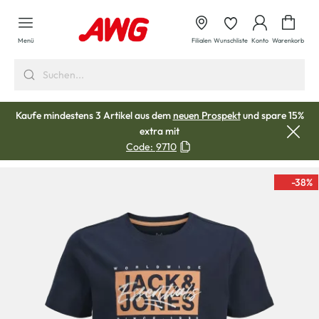
alt springen
Waren
Menü
Filialen
Wunschliste
Konto
Warenkorb
Kaufe mindestens 3 Artikel aus dem
neuen Prospekt
und spare 15%
extra mit
Code:
9710
-38
%