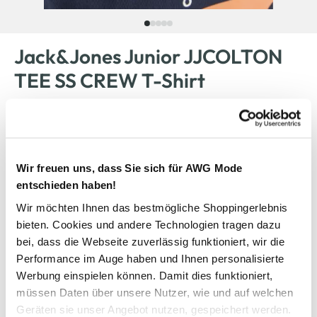
Jack&Jones Junior JJCOLTON
TEE SS CREW T-Shirt
7,99 €
Ursprünglicher Preis:
12,99 €
Wir freuen uns, dass Sie sich für AWG Mode
Farbe
Schwarz
entschieden haben!
Wir möchten Ihnen das bestmögliche Shoppingerlebnis
bieten. Cookies und andere Technologien tragen dazu
bei, dass die Webseite zuverlässig funktioniert, wir die
Anzahl:
Größe:
Performance im Auge haben und Ihnen personalisierte
140
152
164
176
Werbung einspielen können. Damit dies funktioniert,
müssen Daten über unsere Nutzer, wie und auf welchen
Geräten sie unser Angebot nutzen, gespeichert werden.
Verfügbar