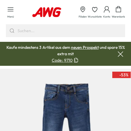
alt springen
Waren
Menü
Filialen
Wunschliste
Konto
Warenkorb
Kaufe mindestens 3 Artikel aus dem
neuen Prospekt
und spare 15%
extra mit
Code:
9710
-53
%