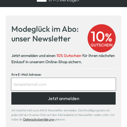
in 1–3 Werktagen
Kostenfreie Rücksendung
innerhalb 14 Tage
Modeglück im Abo:
Kostenlose Filiallieferung
unser Newsletter
in Ihre Wunschfiliale
Jetzt anmelden und einen
10% Gutschein
für Ihren nächsten
Einkauf in unserem Online-Shop sichern.
Ihre E-Mail Adresse:
Jetzt anmelden
Ich möchte mich zum AWG Newsletter anmelden. Die Einwilligung kann ich
jederzeit durch einen Klick auf den Abmeldelink im Newsletter widerrufen. Ich
habe die
Datenschutzerklärung
gelesen.