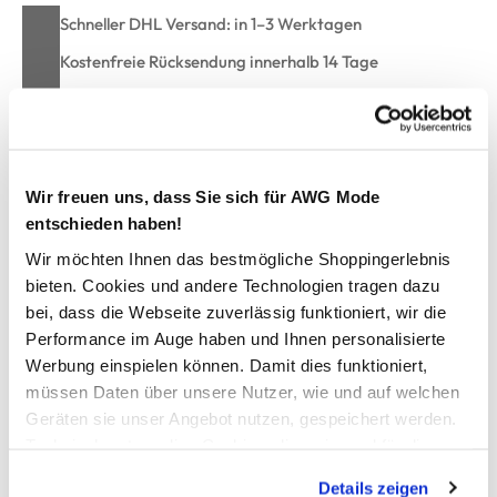
Schneller DHL Versand: in 1–3 Werktagen
Kostenfreie Rücksendung innerhalb 14 Tage
Kostenlose Filiallieferung in Ihre Wunschfiliale
Zur Wunschliste hinzufügen
Wir freuen uns, dass Sie sich für AWG Mode
entschieden haben!
Wir möchten Ihnen das bestmögliche Shoppingerlebnis
Mini Boys Jeans im 5-Pocket-Style
bieten. Cookies und andere Technologien tragen dazu
bei, dass die Webseite zuverlässig funktioniert, wir die
Performance im Auge haben und Ihnen personalisierte
blue Jeans von Stop+Go
Werbung einspielen können. Damit dies funktioniert,
gerader Schnitt
flexible Taillenweite durch verstellbares Gummiband
müssen Daten über unsere Nutzer, wie und auf welchen
angenehm zu Tragen durch Stretchanteil
Geräten sie unser Angebot nutzen, gespeichert werden.
dekorative Kontrastnähte
Technisch notwendige Cookies, die zwingend für die
das perfekte Basic für individuelle Outfits
Bereitstellung der Funktionen der Webseite benötigt
Details zeigen