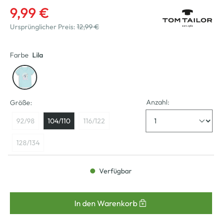
9,99 €
Ursprünglicher Preis:
12,99 €
Farbe
Lila
Anzahl:
Größe:
92/98
104/110
116/122
128/134
Verfügbar
In den Warenkorb