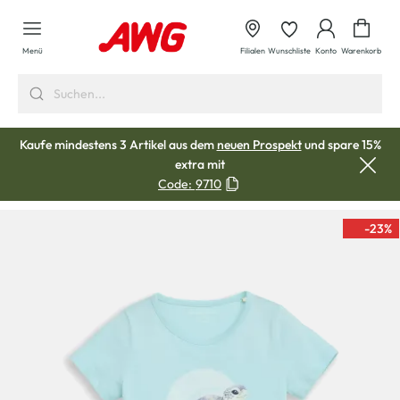
alt springen
Waren
Menü
Filialen
Wunschliste
Konto
Warenkorb
Kaufe mindestens 3 Artikel aus dem
neuen Prospekt
und spare 15%
extra mit
Code:
9710
-23
%