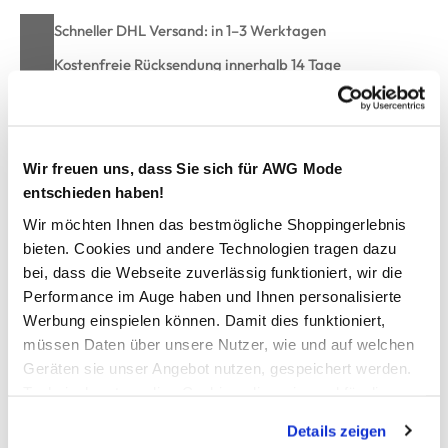
Schneller DHL Versand: in 1–3 Werktagen
Kostenfreie Rücksendung innerhalb 14 Tage
Kostenlose Filiallieferung in Ihre Wunschfiliale
Wir freuen uns, dass Sie sich für AWG Mode
Zur Wunschliste hinzufügen
entschieden haben!
Wir möchten Ihnen das bestmögliche Shoppingerlebnis
bieten. Cookies und andere Technologien tragen dazu
Mädchen T-Shirt mit Print
bei, dass die Webseite zuverlässig funktioniert, wir die
Performance im Auge haben und Ihnen personalisierte
Cooles Mädchen T-Shirt von Tom Tailor
Werbung einspielen können. Damit dies funktioniert,
Großer Foto-Print auf der Vorderseite
müssen Daten über unsere Nutzer, wie und auf welchen
Klassischer Rundhalsausschnitt und Regular Fit
Geräten sie unser Angebot nutzen, gespeichert werden.
Sommerlicher Auftritt für Freizeit und Urlaub
Technisch notwendige Cookies, die zwingend für die
Herstellerartikelnummer: 1051043
Bereitstellung der Funktionen der Webseite benötigt
Details zeigen
werden, werden bei der Nutzung der Webseite auf jeden