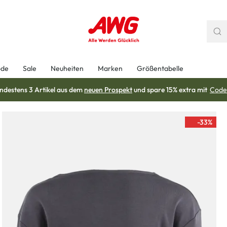
ode
Sale
Neuheiten
Marken
Größentabelle
ndestens 3 Artikel aus dem
neuen Prospekt
und spare 15% extra mit
Code
-33
%