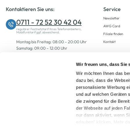
Kontaktieren Sie uns:
Service
Newsletter
0711 - 72 52 30 42 04
AWG Card
regulärer Festnetztarif Ihres Telefonanbieters,
Mobilfunktarif ggf. abweichend.
Filiale finden
Montag bis Freitag: 08:00 – 20:00 Uhr
Kontakt
Samstag: 09:00 – 12:00 Uhr
Wir freuen uns, dass Sie
Zum Kontaktformular
Wir möchten Ihnen das bes
dazu bei, dass die Websei
personalisierte Werbung e
und auf welchen Geräten s
die zwingend für die Berei
der Webseite auf jeden Fa
nur dann aktiviert, wenn 
Alle Preise inkl. ge
erlauben" klicken. Mehr da
widerrufen) erfahren Sie 