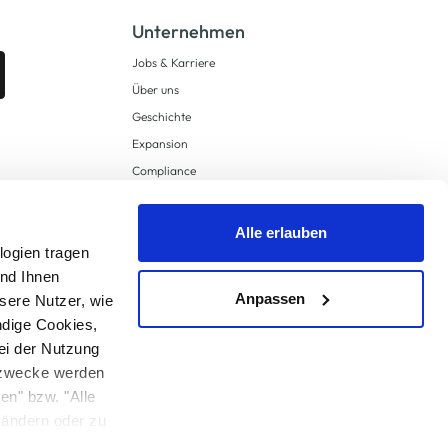
Unternehmen
Jobs & Karriere
Über uns
Geschichte
Expansion
Compliance
Lieferkettensorgfaltspflichten
Supply Chain Due Diligence
Alle erlauben
logien tragen
Barrierefreiheit
und Ihnen
Anpassen
sere Nutzer, wie
ndige Cookies,
ei der Nutzung
ngzwecke werden
en" bzw. "Alle
 anders angegeben.
u ändern oder zu