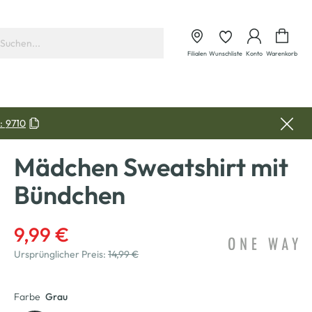
Waren
Filialen
Wunschliste
Konto
Warenkorb
:
9710
Mädchen Sweatshirt mit
Bündchen
9,99 €
Ursprünglicher Preis:
14,99 €
Farbe
Grau