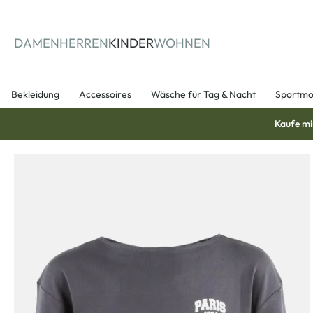
springen
Zur Hauptnavigation springen
DAMEN
HERREN
KINDER
WOHNEN
Bekleidung
Accessoires
Wäsche für Tag & Nacht
Sportm
Kaufe mi