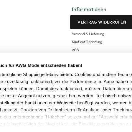
Informationen
VERTRAG WIDERRUFEN
Versand & Lieferung
Kauf auf Rechnung
AGB
Impressum
 sich für AWG Mode entschieden haben!
Zahlungsarten
Datenschutz
tmögliche Shoppingerlebnis bieten. Cookies und andere Techno
te zuverlässig funktioniert, wir die Performance im Auge haben 
AWG CARD Teilnahmebedingungen
inspielen können. Damit dies funktioniert, müssen Daten über un
ie unser Angebot nutzen, gespeichert werden. Technisch notwe
tstellung der Funktionen der Webseite benötigt werden, werden b
ll gesetzt. Cookies von Drittanbietern für Analyse- oder Tracki
Sie das entsprechende "Häkchen" setzen und auf "Auswahl erlaub
setzl. Mehrwertsteuer zzgl.
Versandkosten
und ggf. Nachnahmegebühren, wenn nicht
zu (einschließlich der Möglichkeit, die Einwilligungserklärung z
Logout
in unserem
Cookie-Hinweis
bzw. der
Datenschutzerklärung
.