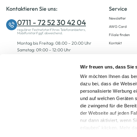
Kontaktieren Sie uns:
Service
Newsletter
0711 - 72 52 30 42 04
AWG Card
regulärer Festnetztarif Ihres Telefonanbieters,
Mobilfunktarif ggf. abweichend.
Filiale finden
Montag bis Freitag: 08:00 – 20:00 Uhr
Kontakt
Samstag: 09:00 – 12:00 Uhr
Wir freuen uns, dass Sie
Zum Kontaktformular
Wir möchten Ihnen das bes
dazu bei, dass die Websei
personalisierte Werbung e
und auf welchen Geräten s
die zwingend für die Berei
der Webseite auf jeden Fa
nur dann aktiviert, wenn 
Alle Preise inkl. ge
erlauben" klicken. Mehr da
widerrufen) erfahren Sie 