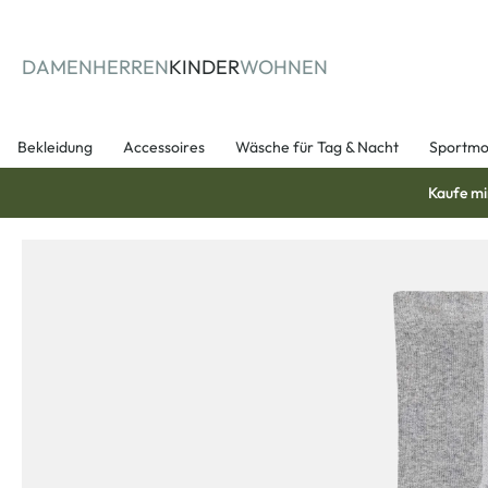
springen
Zur Hauptnavigation springen
DAMEN
HERREN
KINDER
WOHNEN
Bekleidung
Accessoires
Wäsche für Tag & Nacht
Sportm
Kaufe mi