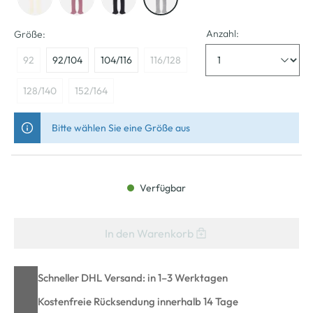
Anzahl:
Größe:
92
92/104
104/116
116/128
128/140
152/164
Bitte wählen Sie eine Größe aus
Verfügbar
In den Warenkorb
Schneller DHL Versand: in 1–3 Werktagen
Kostenfreie Rücksendung innerhalb 14 Tage