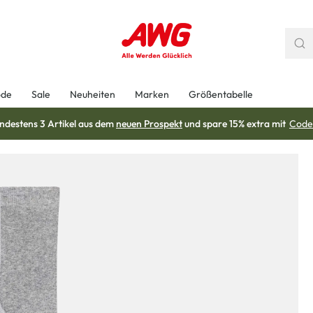
ode
Sale
Neuheiten
Marken
Größentabelle
ndestens 3 Artikel aus dem
neuen Prospekt
und spare 15% extra mit
Code