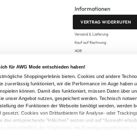
Informationen
VERTRAG WIDERRUFEN
Versand & Lieferung
Kauf auf Rechnung
AGB
Impressum
 sich für AWG Mode entschieden haben!
Zahlungsarten
Datenschutz
tmögliche Shoppingerlebnis bieten. Cookies und andere Techno
te zuverlässig funktioniert, wir die Performance im Auge haben 
AWG CARD Teilnahmebedingungen
inspielen können. Damit dies funktioniert, müssen Daten über un
ie unser Angebot nutzen, gespeichert werden. Technisch notwe
tstellung der Funktionen der Webseite benötigt werden, werden b
ll gesetzt. Cookies von Drittanbietern für Analyse- oder Tracki
Sie das entsprechende "Häkchen" setzen und auf "Auswahl erlaub
setzl. Mehrwertsteuer zzgl.
Versandkosten
und ggf. Nachnahmegebühren, wenn nicht
zu (einschließlich der Möglichkeit, die Einwilligungserklärung z
Logout
in unserem
Cookie-Hinweis
bzw. der
Datenschutzerklärung
.