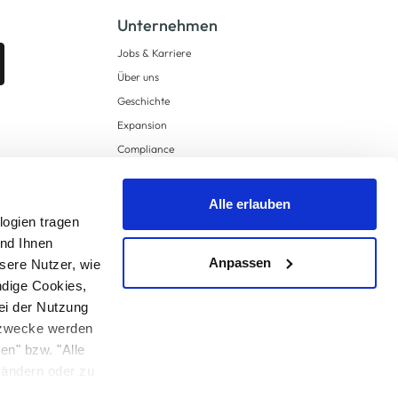
Unternehmen
Jobs & Karriere
Über uns
Geschichte
Expansion
Compliance
Lieferkettensorgfaltspflichten
Supply Chain Due Diligence
Alle erlauben
logien tragen
Barrierefreiheit
und Ihnen
Anpassen
sere Nutzer, wie
ndige Cookies,
ei der Nutzung
ngzwecke werden
en" bzw. "Alle
 anders angegeben.
u ändern oder zu