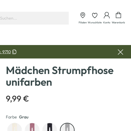
Waren
Filialen
Wunschliste
Konto
Warenkorb
:
9710
Mädchen Strumpfhose
unifarben
9,99 €
Farbe
Grau